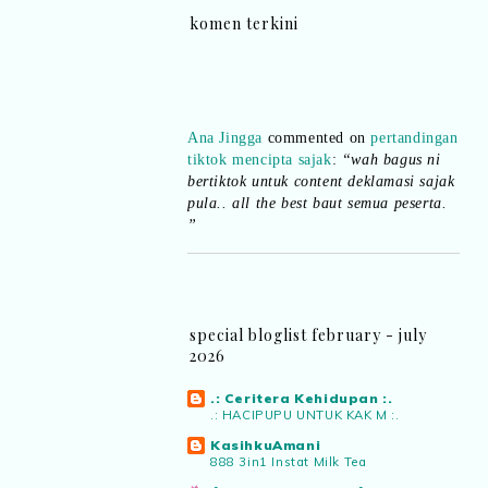
komen terkini
Ana Jingga
commented on
pertandingan
tiktok mencipta sajak
:
“wah bagus ni
bertiktok untuk content deklamasi sajak
pula.. all the best baut semua peserta.
”
Syaz Rahim
commented on
dari idea ke
realiti mencipta permainan
:
“Selain
jimat kertas, memang memudahkan
aktiviti interaktif program. Inovasi AI
special bloglist february - july
dan teknologi digital terbaik!”
2026
Syaz Rahim
commented on
.: Ceritera Kehidupan :.
pertandingan tiktok mencipta sajak
:
.: HACIPUPU UNTUK KAK M :.
“Menarik sungguh Pertandingan TikTok
KasihkuAmani
Mencipta Sajak Kemerdekaan 2026 dari
888 3in1 Instat Milk Tea
PNM ni! Platform terbaik serlahkan