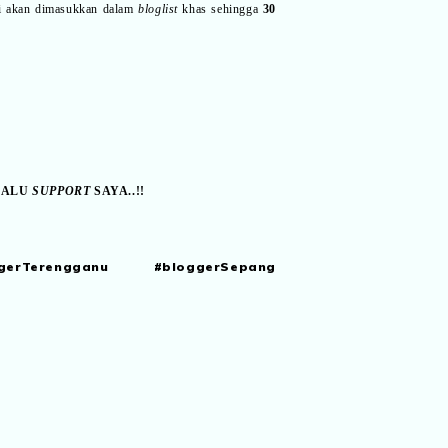
i akan dimasukkan dalam
bloglist
khas sehingga
30
LALU
SUPPORT
SAYA..!!
gerTerengganu #bloggerSepang