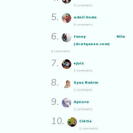
bakat tu bolehlah try.. ayuh!
4 comments
Malaysian.. tunjukkan bakatmu!”
5.
adnil linda
4 comments
6.
fanny Nila
(dcatqueen.com)
4 comments
7.
ejulz
3 comments
8.
Syaz Rahim
2 comments
9.
Aynora
2 comments
10.
Ciktie
1 comments