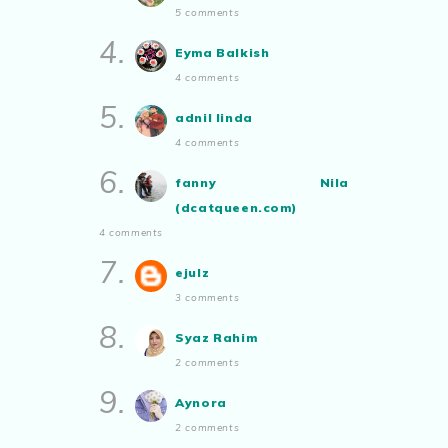
Yang Tidak Pernah Terputus
5 comments
Aynora
commented on
pertandingan
Show All
4.
tiktok mencipta sajak
:
“Siapa yg ada
Eyma Balkish
bakat tu bolehlah try.. ayuh!
4 comments
Malaysian.. tunjukkan bakatmu!”
5.
adnil linda
4 comments
6.
fanny Nila
(dcatqueen.com)
4 comments
7.
ejulz
3 comments
8.
Syaz Rahim
2 comments
9.
Aynora
2 comments