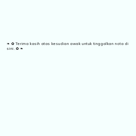
❧ ✿ Terima kasih atas kesudian awak untuk tinggalkan nota di
sini..✿ ❧