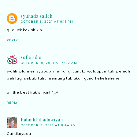
syuhada salleh
OCTOBER 6, 2021 AT 8:11 PM
gudluck kak shikin..
REPLY
sofie adie
OCTOBER 10, 2021 AT 4:22 AM
wahh planner syabab memang cantik. walaupun tak pernah
beli lagi sebab tahu memang tak akan guna hehehehehe
all the best kak shikin! ^_^
REPLY
Rabiahtul adawiyah
OCTOBER 11, 2021 AT 8:44 PM
Cantiknyaaa