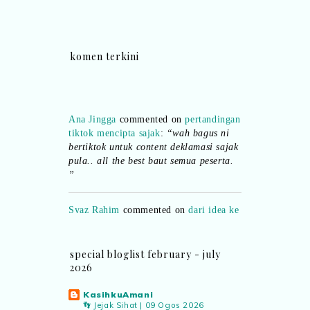
komen terkini
Ana Jingga
commented on
pertandingan
tiktok mencipta sajak
:
“wah bagus ni
bertiktok untuk content deklamasi sajak
pula.. all the best baut semua peserta.
”
Syaz Rahim
commented on
dari idea ke
realiti mencipta permainan
:
“Selain
jimat kertas, memang memudahkan
aktiviti interaktif program. Inovasi AI
special bloglist february - july
dan teknologi digital terbaik!”
2026
Syaz Rahim
commented on
KasihkuAmani
pertandingan tiktok mencipta sajak
:
👣 Jejak Sihat | 09 Ogos 2026