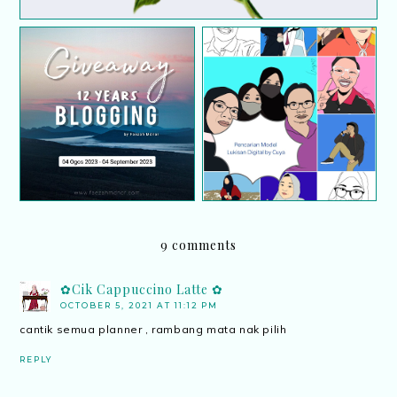
GIVEAWAY 12 YEARS
Segmen Pencarian
BLOGGING BY FAEZAH
Model Lukisan Digital by
MDNOR
Cuya
9 comments
✿Cik Cappuccino Latte ✿
OCTOBER 5, 2021 AT 11:12 PM
cantik semua planner , rambang mata nak pilih
REPLY