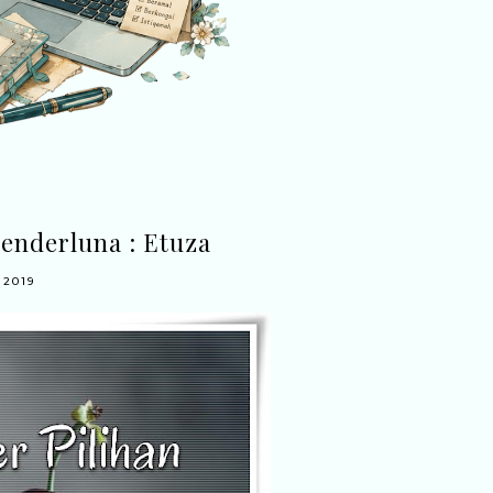
venderluna : Etuza
 2019