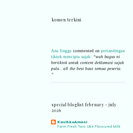
komen terkini
Ana Jingga
commented on
pertandingan
tiktok mencipta sajak
:
“wah bagus ni
bertiktok untuk content deklamasi sajak
pula.. all the best baut semua peserta.
”
Syaz Rahim
commented on
dari idea ke
realiti mencipta permainan
:
“Selain
jimat kertas, memang memudahkan
aktiviti interaktif program. Inovasi AI
special bloglist february - july
dan teknologi digital terbaik!”
2026
Syaz Rahim
commented on
KasihkuAmani
pertandingan tiktok mencipta sajak
:
Farm Fresh Taro Ube Flavoured Milk
“Menarik sungguh Pertandingan TikTok