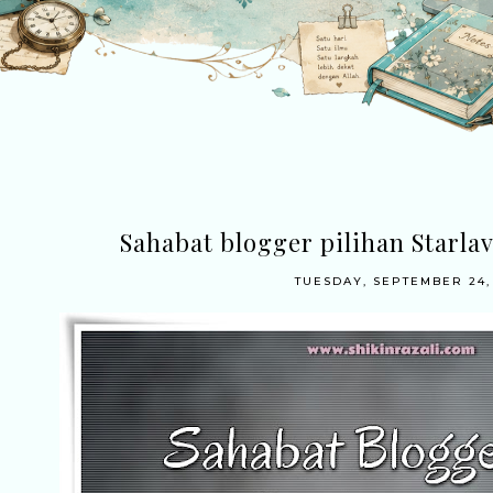
Sahabat blogger pilihan Starla
TUESDAY, SEPTEMBER 24,