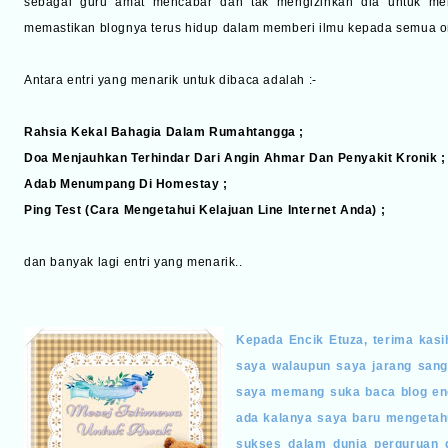
sebagai guru amat mencabar dan tak mengizinkan dia untuk meng
memastikan blognya terus hidup dalam memberi ilmu kepada semua o
Antara entri yang menarik untuk dibaca adalah :-
Rahsia Kekal Bahagia Dalam Rumahtangga
;
Doa Menjauhkan Terhindar Dari Angin Ahmar Dan Penyakit Kronik
;
Adab Menumpang Di Homestay
;
Ping Test (Cara Mengetahui Kelajuan Line Internet Anda)
;
dan banyak lagi entri yang menarik..
Kepada Encik Etuza, terima kasi
saya walaupun saya jarang sang
saya memang suka baca blog en
ada kalanya saya baru mengetahu
sukses dalam dunia perguruan 