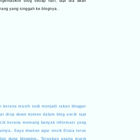
emaskini blog setiap hari, tapi dia akan
rang yang singgah ke blognya..
h kerana masih sudi menjadi rakan blogger
at drop down komen dalam blog encik tapi
cik kerana memang banyak informasi yang
inya.. Saya doakan agar encik Etuza terus
dan duna blogging.. Teruskan usaha murni