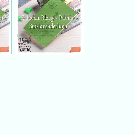
an
Sahabat blogger pilihan
ih
Starlavenderluna : Yunfila