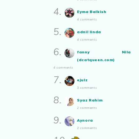
Ayam Masak Kicap, Dinner Yang
Aynora
commented on
pertandingan
Simple
4.
tiktok mencipta sajak
:
“Siapa yg ada
Eyma Balkish
Show All
bakat tu bolehlah try.. ayuh!
4 comments
Malaysian.. tunjukkan bakatmu!”
5.
adnil linda
4 comments
6.
fanny Nila
(dcatqueen.com)
4 comments
7.
ejulz
3 comments
8.
Syaz Rahim
2 comments
9.
Aynora
2 comments