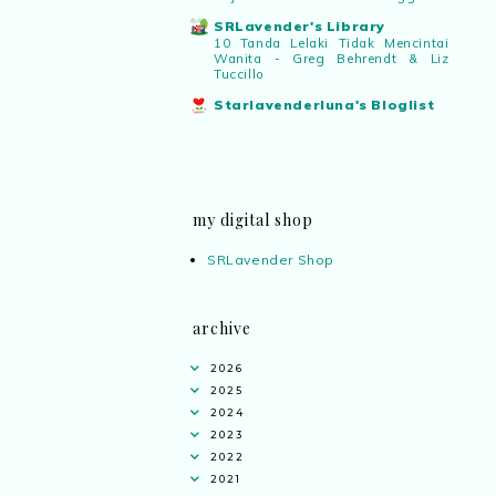
SRLavender's Library
10 Tanda Lelaki Tidak Mencintai
Wanita - Greg Behrendt & Liz
Tuccillo
Starlavenderluna's Bloglist
my digital shop
SRLavender Shop
archive
2026
2025
2024
2023
2022
2021