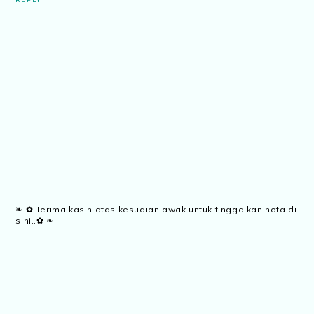
❧ ✿ Terima kasih atas kesudian awak untuk tinggalkan nota di
sini..✿ ❧