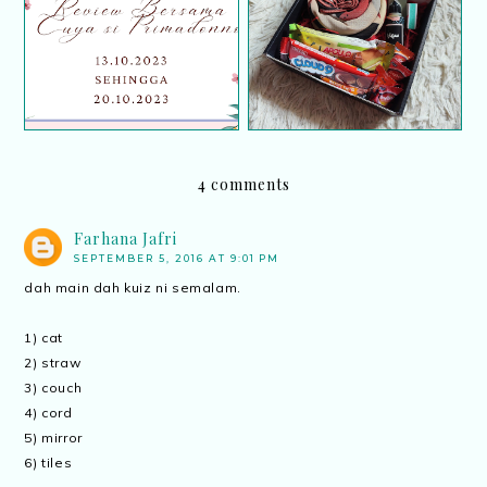
Segmen Review
TUDUNG LADYDINI
Bersama Cuya Si
EXCLUSIVE BY
Primadonno
SYAFIQA HATTA (First
Giveaway)
4 comments
Farhana Jafri
SEPTEMBER 5, 2016 AT 9:01 PM
dah main dah kuiz ni semalam.
1) cat
2) straw
3) couch
4) cord
5) mirror
6) tiles