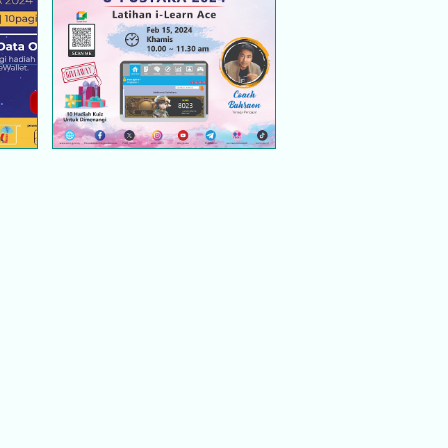
 @
EKSPLORASI DIGITAL @
U-PUSTAKA 2024:
N
LATIHAN PANGKALAN
ET
DATA I-LEARN ACE