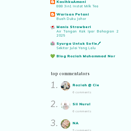
KasihkuAmani
“Menarik sungguh Pertandingan TikTok
888 3in1 Instat Milk Tea
Mencipta Sajak Kemerdekaan 2026 dari
PNM ni! Platform terbaik serlahkan
Warisan Petani
Buah Duku Johor
bakat puisi kebangsaan dan
patriotisme.”
Manis Strawberi
Air Tangan Kak Ipar Bahagian 2
2025
Eyma Balkish
commented on
Syurga Untuk Sofie🖊️
pertandingan tiktok mencipta sajak
:
Sekitar Julai Yang Lalu
“Menarik..tapi lama tak mengarang
Blog Roziah Muhammad Nor
rasa kurang ideanya.”
Menu Dinner 26 Julai - 30 Julai
2026
Pencarian Jiwa Diri Saya
top commentators
NA
commented on
pertandingan tiktok
Terima Hadiah Daripada Blogger
mencipta sajak
:
“Menarik PNM
1.
Roziah Muhammad Nor
anjurkan pertandingan penulisan sajak
Roziah @ Cie
✿ Life Is Beautiful ✿
di TikTok.”
6 comments
Mari mengundi!
2.
ABAM KIE : The Man of The
Sii Nurul
Roziah @ Cie
commented on
House
Apabila sudah tua kita tenang
pertandingan tiktok mencipta sajak
:
6 comments
saja...
“Menarik juga pertandingan macam ni.
3.
NA
”
Blog Rabia Adawiyah
Nasi goreng untuk bekal
5 comments