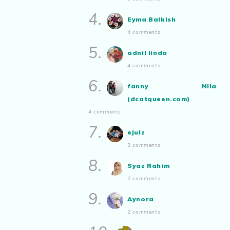
Show All
Aynora
commented on
pertandingan
4.
Eyma Balkish
tiktok mencipta sajak
:
“Siapa yg ada
4 comments
bakat tu bolehlah try.. ayuh!
Malaysian.. tunjukkan bakatmu!”
5.
adnil linda
4 comments
6.
fanny Nila
(dcatqueen.com)
4 comments
7.
ejulz
3 comments
8.
Syaz Rahim
2 comments
9.
Aynora
2 comments