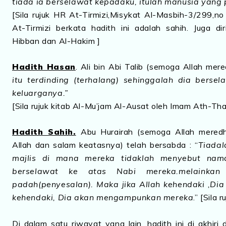
tiada ia berselawat kepadaku, itulah manusia yang p
[Sila rujuk HR At-Tirmizi,Misykat Al-Masbih-3/299,no
At-Tirmizi berkata hadith ini adalah sahih. Juga 
Hibban dan Al-Hakim ]
Hadith Hasan
. Ali bin Abi Talib (semoga Allah mer
itu terdinding (terhalang) sehinggalah dia bersel
keluarganya.”
[Sila rujuk kitab Al-Mu’jam Al-Ausat oleh Imam Ath-Th
Hadith Sahih.
Abu Hurairah (semoga Allah meredha
Allah dan salam keatasnya) telah bersabda : “
Tiadal
majlis di mana mereka tidaklah menyebut nam
berselawat ke atas Nabi mereka.melainkan
padah(penyesalan). Maka jika Allah kehendaki ,Dia
kehendaki, Dia akan mengampunkan mereka
.” [Sila
Di dalam satu riwayat yang lain ,hadith ini di akhiri