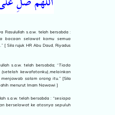
a Rasulullah s.a.w. telah bersabda :
ya bacaan selawat kamu semua
.
” [ Sila rujuk HR Abu Daud, Riyadus
llah s.a.w. telah bersabda; “
Tiada
setelah kewafatanku),melainkan
 menjawab salam orang itu.”
[Sila
Sahih menurut Imam Nawawi ]
lah s.a.w. telah bersabda :
“sesiapa
an berselawat ke atasnya sepuluh