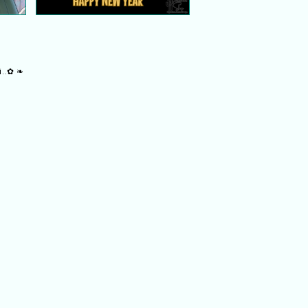
i..✿ ❧