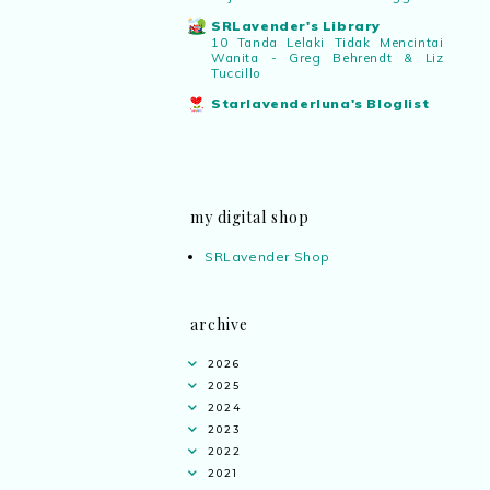
SRLavender's Library
10 Tanda Lelaki Tidak Mencintai
Wanita - Greg Behrendt & Liz
Tuccillo
Starlavenderluna's Bloglist
my digital shop
SRLavender Shop
archive
2026
2025
2024
2023
2022
2021