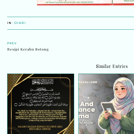
IN:
DIARI
PREV
Resipi Kerabu Sotong
Similar Entries
Home Fragrance Arom
Dalam redha, dua pergi
Unboxing Malaysia