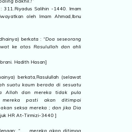
aling bakhil.!”
 : 311.Riyadus Salihin -1440. Imam
diriwayatkan oleh Imam Ahmad,Ibnu
edhainya) berkata :
“Doa seseorang
awat ke atas Rasulullah dan ahli
abrani. Hadith Hasan]
inya) berkata,Rasulullah (selawat
ah suatu kaum berada di sesuatu
a Allah dan mereka tidak pula
 mereka pasti akan ditimpai
 akan seksa mereka ; dan jika Dia
 rujuk HR At-Tirmizi-3440 ]
 dengan:
“……..mereka akan ditimpa