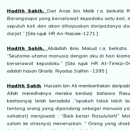
Hadith Sahih.
Dari Anas bin Malik r.a. berkata R
Barangsiapa yang berselawat kepadaku satu kali,
sepuluh kali dan akan dihapuskan daripadanya do
darjat.
” [Sila rujuk HR An-Nasaie-1271 ]
Hadith Sahih.
Abdullah ibnu Masud r.a. berkata,
“Seutama-utama manusia dengan aku di hari kiama
berselawat kepadaku.”
[Sila rujuk HR At-Tirmizi-0
adalah hasan Gharib. Riyadus Salihin -1395 ]
Hadith Sahih
. Hussain bin Ali memberitakan daripad
Allah meredhainya mereka berdua) bahawa Rasul
keatasnya) telah bersabda
:”apakah tidak lebih 
tentang orang yang dipandang sebagai manusia ya
sahabat) menjawab : “Baik benar Rasulullah!” Ma
salam ke atasnya) meneruskan: “ Orang yang dis