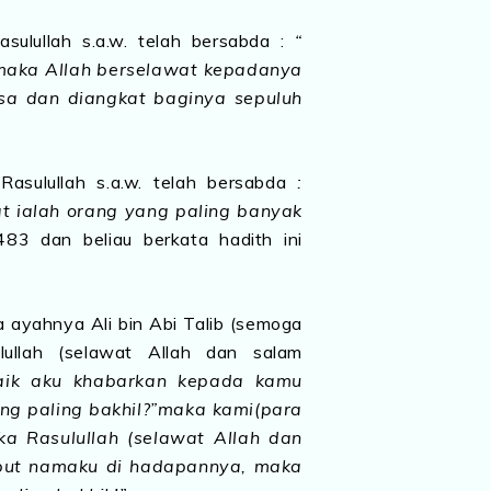
asulullah s.a.w. telah bersabda :
“
 maka Allah berselawat kepadanya
sa dan diangkat baginya sepuluh
 Rasulullah s.a.w. telah bersabda
:
t ialah orang yang paling banyak
483 dan beliau berkata hadith ini
a ayahnya Ali bin Abi Talib (semoga
ullah (selawat Allah dan salam
baik aku khabarkan kepada kamu
ng paling bakhil?”maka kami(para
ka Rasulullah (selawat Allah dan
ebut namaku di hadapannya, maka