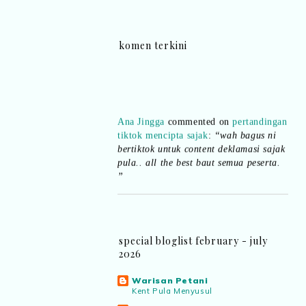
komen terkini
Ana Jingga
commented on
pertandingan
tiktok mencipta sajak
:
“wah bagus ni
bertiktok untuk content deklamasi sajak
pula.. all the best baut semua peserta.
”
Syaz Rahim
commented on
dari idea ke
realiti mencipta permainan
:
“Selain
jimat kertas, memang memudahkan
aktiviti interaktif program. Inovasi AI
special bloglist february - july
dan teknologi digital terbaik!”
2026
Warisan Petani
Syaz Rahim
commented on
Kent Pula Menyusul
pertandingan tiktok mencipta sajak
: