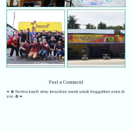
Air buah gelas besar
Review Restoran
Pak San di Seberang
Pinggan² Nasi Kukus,
Takir, Kuala
Gong Badak
Terengganu
Post a Comment
❧ ✿ Terima kasih atas kesudian awak untuk tinggalkan nota di
sini..✿ ❧