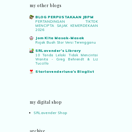
my other blogs
BLOG PERPUSTAKAAN JBPM
PERTANDINGAN TIKTOK
MENCIPTA SAJAK KEMERDEKAAN
2026
Jom Kita Masak-Masak
Rojak Buah Stor Versi Terengganu
SRLavender's Library
10 Tanda Lelaki Tidak Mencintai
Wanita - Greg Behrendt & Liz
Tuccillo
Starlavenderluna's Bloglist
my digital shop
SRLavender Shop
archive