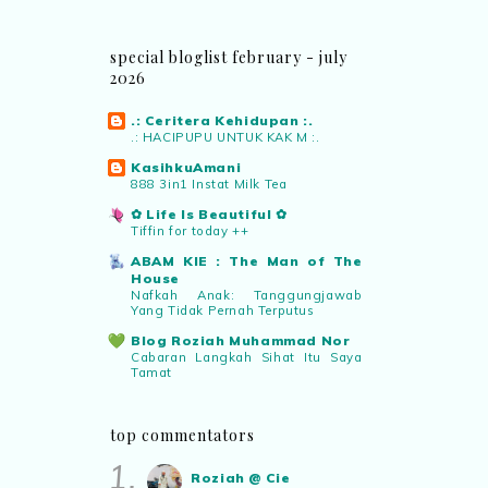
jimat kertas, memang memudahkan
aktiviti interaktif program. Inovasi AI
special bloglist february - july
dan teknologi digital terbaik!”
2026
Syaz Rahim
commented on
.: Ceritera Kehidupan :.
.: HACIPUPU UNTUK KAK M :.
pertandingan tiktok mencipta sajak
:
“Menarik sungguh Pertandingan TikTok
KasihkuAmani
Mencipta Sajak Kemerdekaan 2026 dari
888 3in1 Instat Milk Tea
PNM ni! Platform terbaik serlahkan
✿ Life Is Beautiful ✿
bakat puisi kebangsaan dan
Tiffin for today ++
patriotisme.”
ABAM KIE : The Man of The
House
Nafkah Anak: Tanggungjawab
Eyma Balkish
commented on
Yang Tidak Pernah Terputus
pertandingan tiktok mencipta sajak
:
Blog Roziah Muhammad Nor
“Menarik..tapi lama tak mengarang
Cabaran Langkah Sihat Itu Saya
rasa kurang ideanya.”
Tamat
Warisan Petani
Buah Duku Johor
NA
commented on
pertandingan tiktok
top commentators
mencipta sajak
:
“Menarik PNM
Manis Strawberi
1.
Air Tangan Kak Ipar Bahagian 2
anjurkan pertandingan penulisan sajak
Roziah @ Cie
2025