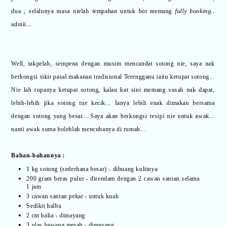
dua ; selalunya masa nielah tempahan untuk bot memang
fully booking..
adoiii...
Well, takpelah, sempena dengan musim mencandat sotong nie, saya nak
berkongsi sikit pasal makanan tradisional Terengganu iaitu ketupat sotong...
Nie lah rupanya ketupat sotong, kalau kat sini memang susah nak dapat,
lebih-lebih jika sotong tue kecik... Ianya lebih enak dimakan bersama
dengan sotong yang besar... Saya akan berkongsi resipi nie untuk awak...
nanti awak suma bolehlah mencubanya di rumah...
Bahan-bahannya :
1 kg sotong (sederhana besar) - dibuang kulitnya
200 gram beras pulut - direndam dengan 2 cawan santan selama
1 jam
3 cawan santan pekat - untuk kuah
Sedikit halba
2 cm halia - dimayang
3 ulas bawang merah - dimayang