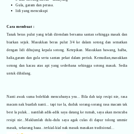
Gula, garam dan perasa.
lidi yang mencukupi
Cara membuat :
Tanak beras pulut yang telah direndam bersama santan sehingga masak dan
biarkan sejuk.
Masukkan beras pulut 3/4 ke dalam sotong dan sematkan
dengan lidi dihujung kepala sotong. Ketepikan.
Masukkan bawang, halba,
halia,garam dan gula serta santan pekat dalam periuk.
Kemudian,masukkan
sotong dan kacau atas api yang sederhana sehingga sotong masak.
Sedia
untuk dihidang.
Nanti awak suma bolehlah mencubanya yea... Bila dah taip resipi nie, rasa
macam nak buatlah nanti... tapi tue la, duduk sorang-sorang rasa macam tak
best la pulak... nantilah adik-adik saya datang ke rumah, saya akan mencuba
resipi nie...Maklumlah dulu-dulu saya agak culas di dapur tolong ummie
masak, sekarang haaa...terkial-kial nak masak masakan tradisional...