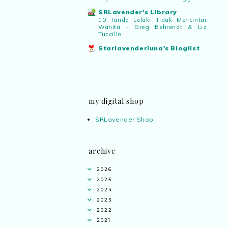
SRLavender's Library
10 Tanda Lelaki Tidak Mencintai
Wanita - Greg Behrendt & Liz
Tuccillo
Starlavenderluna's Bloglist
my digital shop
SRLavender Shop
archive
2026
2025
2024
2023
2022
2021