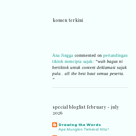
komen terkini
Ana Jingga
commented on
pertandingan
tiktok mencipta sajak
:
“wah bagus ni
bertiktok untuk content deklamasi sajak
pula.. all the best baut semua peserta.
”
Syaz Rahim
commented on
dari idea ke
realiti mencipta permainan
:
“Selain
jimat kertas, memang memudahkan
special bloglist february - july
aktiviti interaktif program. Inovasi AI
2026
dan teknologi digital terbaik!”
Drawing the Words
Syaz Rahim
commented on
Apa Mungkin Terkenal Kita?
pertandingan tiktok mencipta sajak
: