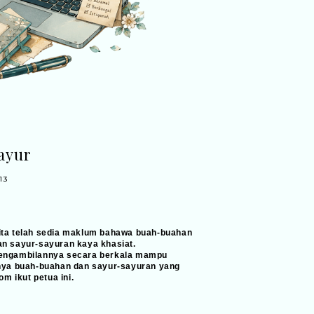
ayur
13
ita telah sedia maklum bahawa buah-buahan
an sayur-sayuran kaya khasiat.
engambilannya secara berkala mampu
nya buah-buahan dan sayur-sayuran yang
m ikut petua ini.