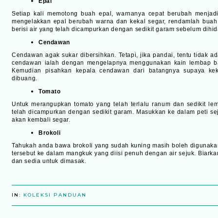
Epal
Setiap kali memotong buah epal, warnanya cepat berubah menjadi 
mengelakkan epal berubah warna dan kekal segar, rendamlah buah
berisi air yang telah dicampurkan dengan sedikit garam sebelum dihi
Cendawan
Cendawan agak sukar dibersihkan. Tetapi, jika pandai, tentu tidak 
cendawan ialah dengan mengelapnya menggunakan kain lembap b
Kemudian pisahkan kepala cendawan dari batangnya supaya kek
dibuang.
Tomato
Untuk merangupkan tomato yang telah terlalu ranum dan sedikit le
telah dicampurkan dengan sedikit garam. Masukkan ke dalam peti se
akan kembali segar.
Brokoli
Tahukah anda bawa brokoli yang sudah kuning masih boleh digunaka
tersebut ke dalam mangkuk yang diisi penuh dengan air sejuk. Biarka
dan sedia untuk dimasak.
IN:
KOLEKSI PANDUAN