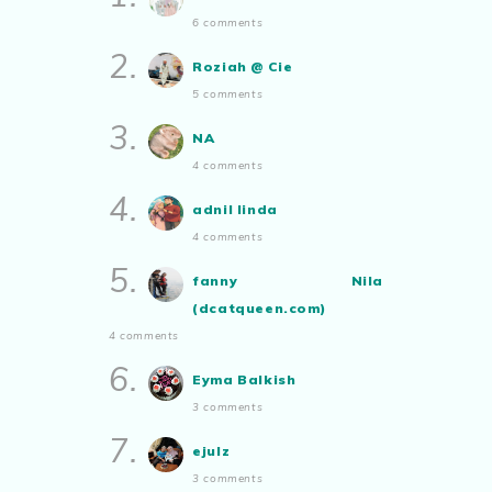
Sii Nurul
commented on
di dalam
ABAM KIE : The Man of The
6 comments
kesunyian inside silence
:
“Kreatifnya
House
Apabila sudah tua kita tenang
akak,, sy tak dapat catchup dgn
2.
saja...
Roziah @ Cie
teknologi AI nie..”
Blog Rabia Adawiyah
5 comments
Nasi goreng untuk bekal
3.
NA
Aynorablogs - Info Tepat
Dengan Lifestyle Terkini!
4 comments
Ayam Masak Kicap, Dinner Yang
Simple
4.
adnil linda
Show All
4 comments
5.
fanny Nila
(dcatqueen.com)
4 comments
6.
Eyma Balkish
3 comments
7.
ejulz
3 comments