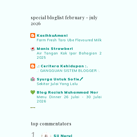
“Terima kasih..nanti saya e-mail ”
special bloglist february - july
Shikin Razali
commented on
top
2026
commentator bulan februari sehingga
:
“Ada.. pemenang bulan Februari..
KasihkuAmani
boleh emel details kepada saya..”
Farm Fresh Taro Ube Flavoured Milk
Manis Strawberi
Air Tangan Kak Ipar Bahagian 2
Eyma Balkish
commented on
top
2025
commentator bulan februari sehingga
:
.: Ceritera Kehidupan :.
“Adakah nama saya tersenarai? Kena
.: GANGGUAN SISTEM BLOGGER :.
confirm.. nanti malu pula..hihi”
Syurga Untuk Sofie🖊️
Sekitar Julai Yang Lalu
Rabiahtul adawiyah
commented on
dari
Blog Roziah Muhammad Nor
idea ke realiti mencipta permainan
:
Menu Dinner 26 Julai - 30 Julai
“cantiknya poster”
2026
Pencarian Jiwa Diri Saya
Terima Hadiah Daripada Blogger
Sii Nurul
commented on
salam
Roziah Muhammad Nor
aidiladha
:
“Salam Aidiladha..”
top commentators
✿ Life Is Beautiful ✿
1.
Mari mengundi!
Sii Nurul