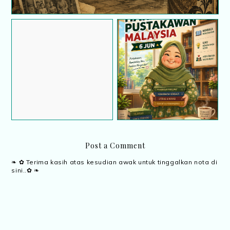
Di Dalam Kesunyian,
Hari Pustakawan 6 Jun :
Inside The Silence:
Perjalanan cerita saya
Sebuah Perjalanan
sebagai seorang
Emosi Dalam Dua
Pembantu Pustakawan
Bahasa
Post a Comment
❧ ✿ Terima kasih atas kesudian awak untuk tinggalkan nota di
sini..✿ ❧