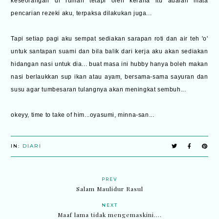
keseorangan di rumah tetapi oleh kerana itu adalah mata
pencarian rezeki aku, terpaksa dilakukan juga...
Tapi setiap pagi aku sempat sediakan sarapan roti dan air teh 'o'
untuk santapan suami dan bila balik dari kerja aku akan sediakan
hidangan nasi untuk dia... buat masa ini hubby hanya boleh makan
nasi berlaukkan sup ikan atau ayam, bersama-sama sayuran dan
susu agar tumbesaran tulangnya akan meningkat sembuh...
okeyy, time to take of him...oyasumi, minna-san...
IN:
DIARI
PREV
Salam Maulidur Rasul
NEXT
Maaf lama tidak mengemaskini....