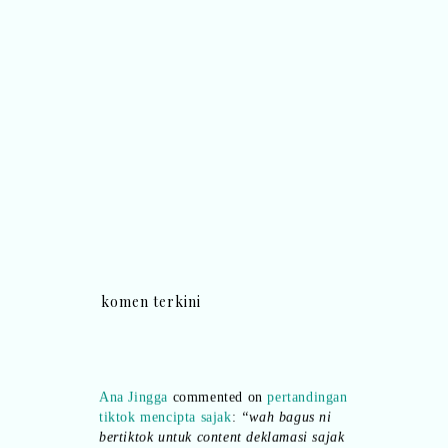
komen terkini
Ana Jingga
commented on
pertandingan
tiktok mencipta sajak
:
“wah bagus ni
bertiktok untuk content deklamasi sajak
pula.. all the best baut semua peserta.