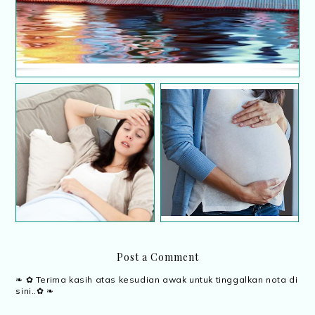
Atasi sembelit dan
100 Panduan Siap Sedia
buasir ketika hamil
Bersalin
Post a Comment
❧ ✿ Terima kasih atas kesudian awak untuk tinggalkan nota di
sini..✿ ❧