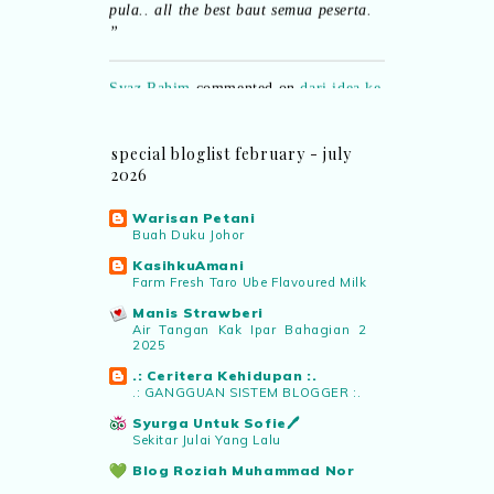
”
Syaz Rahim
commented on
dari idea ke
realiti mencipta permainan
:
“Selain
jimat kertas, memang memudahkan
aktiviti interaktif program. Inovasi AI
special bloglist february - july
dan teknologi digital terbaik!”
2026
Syaz Rahim
commented on
Warisan Petani
pertandingan tiktok mencipta sajak
:
Buah Duku Johor
“Menarik sungguh Pertandingan TikTok
KasihkuAmani
Mencipta Sajak Kemerdekaan 2026 dari
Farm Fresh Taro Ube Flavoured Milk
PNM ni! Platform terbaik serlahkan
Manis Strawberi
bakat puisi kebangsaan dan
Air Tangan Kak Ipar Bahagian 2
patriotisme.”
2025
.: Ceritera Kehidupan :.
.: GANGGUAN SISTEM BLOGGER :.
Eyma Balkish
commented on
pertandingan tiktok mencipta sajak
:
Syurga Untuk Sofie🖊️
Sekitar Julai Yang Lalu
“Menarik..tapi lama tak mengarang
rasa kurang ideanya.”
Blog Roziah Muhammad Nor
Menu Dinner 26 Julai - 30 Julai