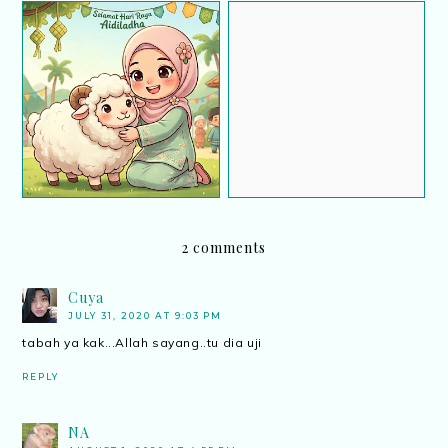
Rojak Buah Stor :
Salam Aidiladha
Kudapan Tradisi Orang
Terengganu
2 comments
Cuya
JULY 31, 2020 AT 9:03 PM
tabah ya kak...Allah sayang..tu dia uji
REPLY
NA