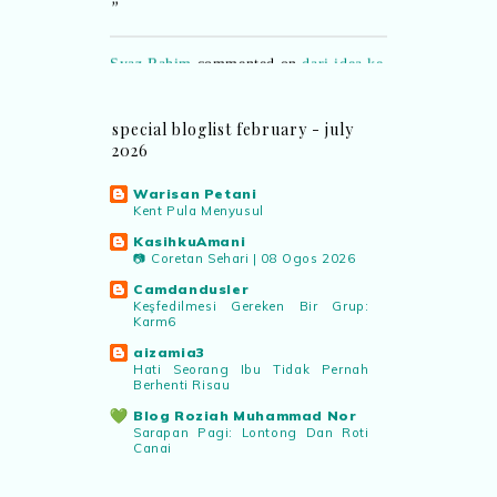
Syaz Rahim
commented on
dari idea ke
realiti mencipta permainan
:
“Selain
jimat kertas, memang memudahkan
aktiviti interaktif program. Inovasi AI
special bloglist february - july
dan teknologi digital terbaik!”
2026
Warisan Petani
Syaz Rahim
commented on
Kent Pula Menyusul
pertandingan tiktok mencipta sajak
:
“Menarik sungguh Pertandingan TikTok
KasihkuAmani
📷 Coretan Sehari | 08 Ogos 2026
Mencipta Sajak Kemerdekaan 2026 dari
PNM ni! Platform terbaik serlahkan
Camdandusler
bakat puisi kebangsaan dan
Keşfedilmesi Gereken Bir Grup:
Karm6
patriotisme.”
aizamia3
Hati Seorang Ibu Tidak Pernah
Eyma Balkish
commented on
Berhenti Risau
pertandingan tiktok mencipta sajak
:
Blog Roziah Muhammad Nor
“Menarik..tapi lama tak mengarang
Sarapan Pagi: Lontong Dan Roti
Canai
rasa kurang ideanya.”
.: Ceritera Kehidupan :.
.: OUTFIT MERAH :.