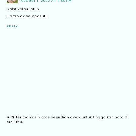
AUGUST 1, 2020 AT 4:55 PM
Sakit kalau jatuh.
Harap ok selepas itu.
REPLY
❧ ✿ Terima kasih atas kesudian awak untuk tinggalkan nota di
sini..✿ ❧