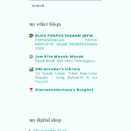
my other blogs
BLOG PERPUSTAKAAN JBPM
PERTANDINGAN TIKTOK
MENCIPTA SAJAK KEMERDEKAAN
2026
Jom Kita Masak-Masak
Rojak Buah Stor Versi Terengganu
SRLavender's Library
10 Tanda Lelaki Tidak Mencintai
Wanita - Greg Behrendt & Liz
Tuccillo
Starlavenderluna's Bloglist
my digital shop
SRLavender Shop