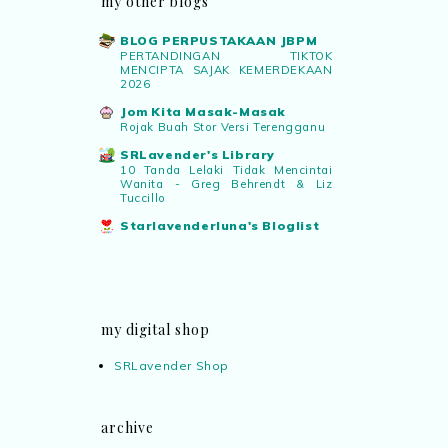
my other blogs
BLOG PERPUSTAKAAN JBPM
PERTANDINGAN TIKTOK
MENCIPTA SAJAK KEMERDEKAAN
2026
Jom Kita Masak-Masak
Rojak Buah Stor Versi Terengganu
SRLavender's Library
10 Tanda Lelaki Tidak Mencintai
Wanita - Greg Behrendt & Liz
Tuccillo
Starlavenderluna's Bloglist
my digital shop
SRLavender Shop
archive