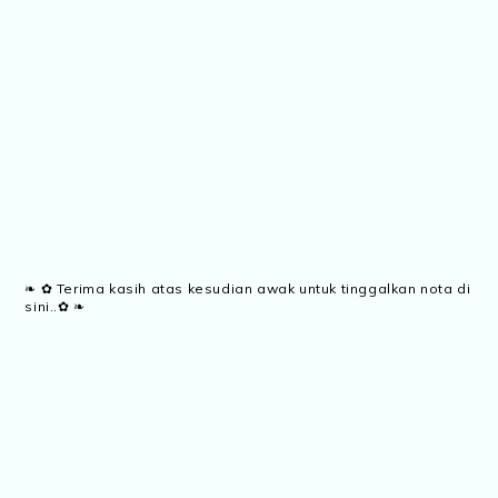
❧ ✿ Terima kasih atas kesudian awak untuk tinggalkan nota di
sini..✿ ❧