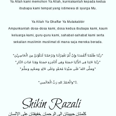
Ya Allah kami memohon Ya Allah, kurniakanlah kepada kedua
ibubapa kami tempat yang istimewa di syurga Mu.
Ya Allah Ya Ghaffar Ya Mutakabbir
Ampunkanlah dosa-dosa kami, dosa kedua ibubapa kami, kaum
keluarga kami, guru-guru kami, sahabat-sahabat kami serta
sekalian muslimin muslimat di mana saja mereka berada.
*رَبَّنَا ظَلَمْنَا أَنْفُسَنَا وَإِنْ لَّمْ تَغْفِرْلَنَا وَتَرْحَمْنَا لَنَكُوْنَنَّ مِنَ الْخَاسِرِيْنَ*
*رَبَّنَا ءَاتِنَا فِى الدُّنْيَا حَسَنَةً وَفِى اْلآخِرَةِ حَسَنَةً وَقِنَا عَذَابَ النَّارِ*
*وَصَلَّى الله ُعَلَى سَيِّدِنَا مُحَمَّدٍ وَعَلَى ءَالِهِ وَصَحْبِهِ وَسَلَّمَ*
*وَالْحَمْدُ ِللهِ رَبِّ الْعَالَمين*.ِ