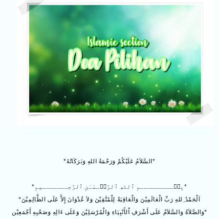
*السَّلاَمُ عَلَيْكُمْ وَرَحْمَةُ اللهِ وَبَرَكَاتُهُ*
*بِسۡـــــــــمِ ٱللهِ ٱلرَّحۡـمَـٰنِ ٱلرَّحِـــــــيمِ*
*اَلْحَمْدُ ِللهِ رَبِّ الْعَالَمِيْنَ وَالْعَاقِبَةُ لِلْمُتَّقِيْنَ وَلاَ عُدْوَانَ إِلاَّ عَلَى الظَّالِمِيْنَ
وَالصَّلاَةُ وَالسَّلاَمُ عَلَى أَشْرَفِ اْلأَنْبِيَاءِ وَالْمُرْسَلِيْنَ وَعَلَى ءَالِهِ وَصَحْبِهِ أَجْمَعِيْن*