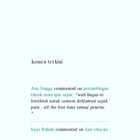
komen terkini
Ana Jingga
commented on
pertandingan
tiktok mencipta sajak
:
“wah bagus ni
bertiktok untuk content deklamasi sajak
pula.. all the best baut semua peserta.
”
Syaz Rahim
commented on
dari idea ke
realiti mencipta permainan
:
“Selain
jimat kertas, memang memudahkan