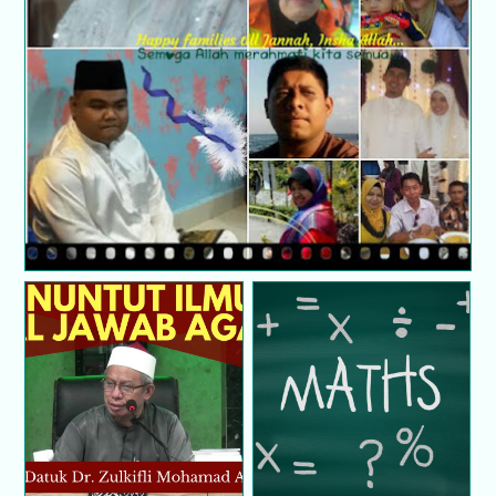
8 cara Islam ikat kasih sayang antara adik beradik
Soal jawab agama :
Tidur selepas Asar,
Matematik kehidupan
hilang akal?