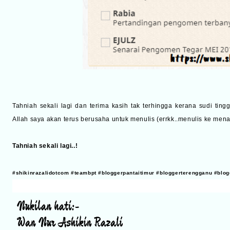
Tahniah sekali lagi dan terima kasih tak terhingga kerana sudi ting
Allah saya akan terus berusaha untuk menulis (errkk..menulis ke menaip
Tahniah sekali lagi..!
#shikinrazalidotcom #teambpt #bloggerpantaitimur #bloggerterengganu #bl