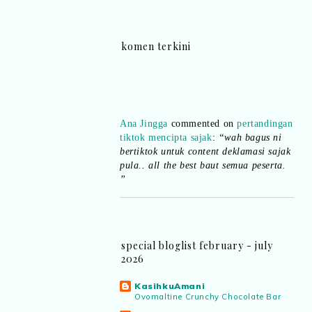
komen terkini
Ana Jingga
commented on
pertandingan
tiktok mencipta sajak
:
“wah bagus ni
bertiktok untuk content deklamasi sajak
pula.. all the best baut semua peserta.
”
Syaz Rahim
commented on
dari idea ke
realiti mencipta permainan
:
“Selain
jimat kertas, memang memudahkan
aktiviti interaktif program. Inovasi AI
special bloglist february - july
dan teknologi digital terbaik!”
2026
KasihkuAmani
Syaz Rahim
commented on
Ovomaltine Crunchy Chocolate Bar
pertandingan tiktok mencipta sajak
: