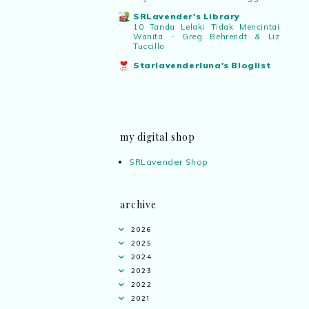
SRLavender's Library
10 Tanda Lelaki Tidak Mencintai
Wanita - Greg Behrendt & Liz
Tuccillo
Starlavenderluna's Bloglist
my digital shop
SRLavender Shop
archive
2026
2025
2024
2023
2022
2021