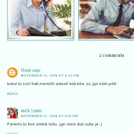
Bangkitkan Kembali
Etika menjawab panggilan
Semangat Kerja Yan
telefon
Merundum
2 comments
Unni anje
NOVEMBER 12, 2016 AT 4:25 PM
betul tu sis!! hak memilih adaah hak kita..so jgn slah pilih
REPLY
mek yunie
NOVEMBER 12, 2016 AT 5:01 PM
Parents tu kne ambik tahu. Jgn main ikut suka je :)