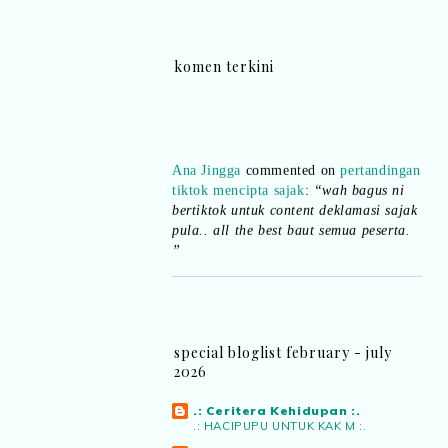
komen terkini
Ana Jingga
commented on
pertandingan
tiktok mencipta sajak
:
“wah bagus ni
bertiktok untuk content deklamasi sajak
pula.. all the best baut semua peserta.
”
Syaz Rahim
commented on
dari idea ke
realiti mencipta permainan
:
“Selain
jimat kertas, memang memudahkan
aktiviti interaktif program. Inovasi AI
special bloglist february - july
dan teknologi digital terbaik!”
2026
.: Ceritera Kehidupan :.
Syaz Rahim
commented on
.: HACIPUPU UNTUK KAK M :.
pertandingan tiktok mencipta sajak
: