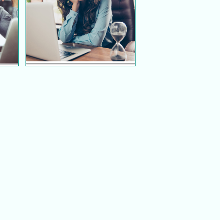
Tips Mengatasi Kebosanan
g
Bekerja