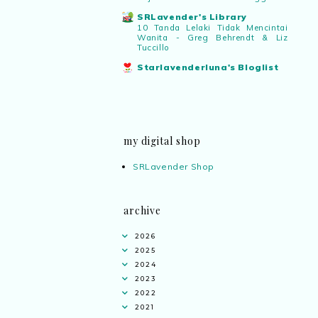
SRLavender's Library
10 Tanda Lelaki Tidak Mencintai
Wanita - Greg Behrendt & Liz
Tuccillo
Starlavenderluna's Bloglist
my digital shop
SRLavender Shop
archive
2026
2025
2024
2023
2022
2021