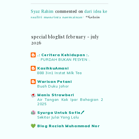
Syaz Rahim
commented on
dari idea ke
realiti mencipta permainan
:
“Selain
jimat kertas, memang memudahkan
aktiviti interaktif program. Inovasi AI
dan teknologi digital terbaik!”
special bloglist february - july
2026
Syaz Rahim
commented on
pertandingan tiktok mencipta sajak
:
.: Ceritera Kehidupan :.
“Menarik sungguh Pertandingan TikTok
.: PURDAH BUKAN FESYEN :.
Mencipta Sajak Kemerdekaan 2026 dari
KasihkuAmani
PNM ni! Platform terbaik serlahkan
888 3in1 Instat Milk Tea
bakat puisi kebangsaan dan
Warisan Petani
patriotisme.”
Buah Duku Johor
Manis Strawberi
Eyma Balkish
commented on
Air Tangan Kak Ipar Bahagian 2
2025
pertandingan tiktok mencipta sajak
:
“Menarik..tapi lama tak mengarang
Syurga Untuk Sofie🖊️
rasa kurang ideanya.”
Sekitar Julai Yang Lalu
Blog Roziah Muhammad Nor
Menu Dinner 26 Julai - 30 Julai
NA
commented on
pertandingan tiktok
2026