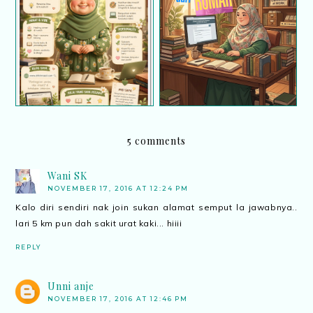
Infografik tentang diri
Kerja dari rumah (BDR)
saya
; Selamat Hari Pekerja
5 comments
Wani SK
NOVEMBER 17, 2016 AT 12:24 PM
Kalo diri sendiri nak join sukan alamat semput la jawabnya..
lari 5 km pun dah sakit urat kaki... hiiii
REPLY
Unni anje
NOVEMBER 17, 2016 AT 12:46 PM