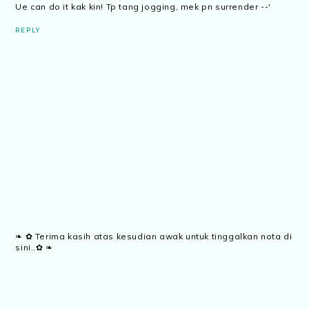
Ue can do it kak kin! Tp tang jogging, mek pn surrender --'
REPLY
❧ ✿ Terima kasih atas kesudian awak untuk tinggalkan nota di
sini..✿ ❧