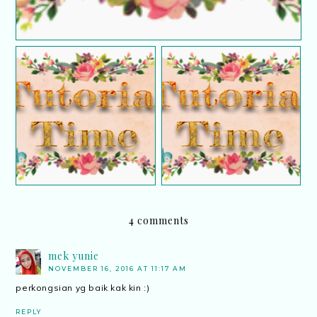
Tutorial : Cara mudah
Tutorial : Error
cari nama ahli dalam
keyboard pada laptop
group Whatsapp..
4 comments
mek yunie
NOVEMBER 16, 2016 AT 11:17 AM
perkongsian yg baik kak kin :)
REPLY