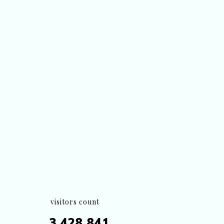
visitors count
3,428,841