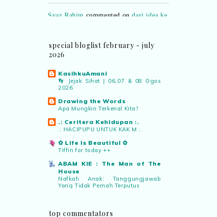
Syaz Rahim
commented on
dari idea ke
realiti mencipta permainan
:
“Selain
jimat kertas, memang memudahkan
aktiviti interaktif program. Inovasi AI
special bloglist february - july
dan teknologi digital terbaik!”
2026
Syaz Rahim
commented on
KasihkuAmani
pertandingan tiktok mencipta sajak
:
👣 Jejak Sihat | 06,07 & 08 Ogos
2026
“Menarik sungguh Pertandingan TikTok
Mencipta Sajak Kemerdekaan 2026 dari
Drawing the Words
Apa Mungkin Terkenal Kita?
PNM ni! Platform terbaik serlahkan
bakat puisi kebangsaan dan
.: Ceritera Kehidupan :.
patriotisme.”
.: HACIPUPU UNTUK KAK M :.
✿ Life Is Beautiful ✿
Tiffin for today ++
Eyma Balkish
commented on
ABAM KIE : The Man of The
pertandingan tiktok mencipta sajak
:
House
“Menarik..tapi lama tak mengarang
Nafkah Anak: Tanggungjawab
rasa kurang ideanya.”
Yang Tidak Pernah Terputus
Blog Roziah Muhammad Nor
Cabaran Langkah Sihat Itu Saya
NA
commented on
pertandingan tiktok
top commentators
Tamat