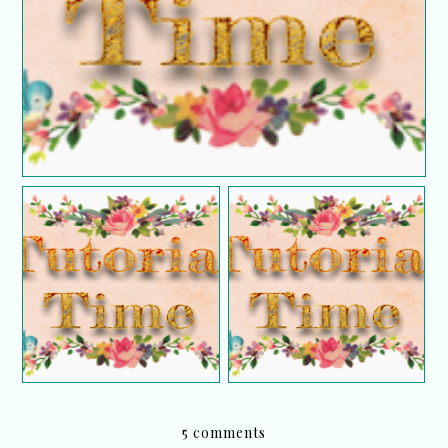
Tutorial : Buat segmen
Tutorial : Like Button :
follow blog dengan
Social Plugin Facebook
menggunakan Blog ID..?
5 comments