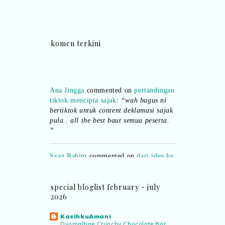
komen terkini
Ana Jingga
commented on
pertandingan
tiktok mencipta sajak
:
“wah bagus ni
bertiktok untuk content deklamasi sajak
pula.. all the best baut semua peserta.
”
Syaz Rahim
commented on
dari idea ke
realiti mencipta permainan
:
“Selain
jimat kertas, memang memudahkan
aktiviti interaktif program. Inovasi AI
special bloglist february - july
dan teknologi digital terbaik!”
2026
Syaz Rahim
commented on
KasihkuAmani
pertandingan tiktok mencipta sajak
:
Ovomaltine Crunchy Chocolate Bar