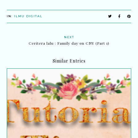
IN:
ILMU DIGITAL
NEXT
Ceritera lalu : Family day on CNY (Part 1)
Similar Entries
Tutorial : Cara untuk menghilangkan garis
'underline' di bawah link...