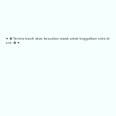
❧ ✿ Terima kasih atas kesudian awak untuk tinggalkan nota di
sini..✿ ❧