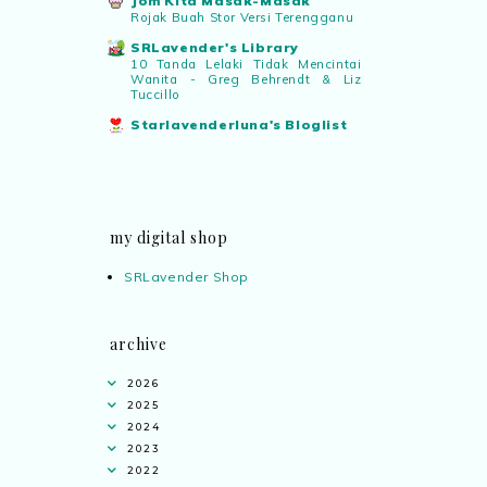
Jom Kita Masak-Masak
Rojak Buah Stor Versi Terengganu
SRLavender's Library
10 Tanda Lelaki Tidak Mencintai
Wanita - Greg Behrendt & Liz
Tuccillo
Starlavenderluna's Bloglist
my digital shop
SRLavender Shop
archive
2026
2025
2024
2023
2022