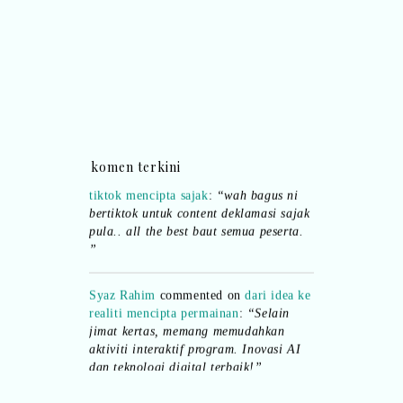
komen terkini
Ana Jingga
commented on
pertandingan
tiktok mencipta sajak
:
“wah bagus ni
bertiktok untuk content deklamasi sajak
pula.. all the best baut semua peserta.
”
Syaz Rahim
commented on
dari idea ke
realiti mencipta permainan
:
“Selain
jimat kertas, memang memudahkan
aktiviti interaktif program. Inovasi AI
dan teknologi digital terbaik!”
Syaz Rahim
commented on