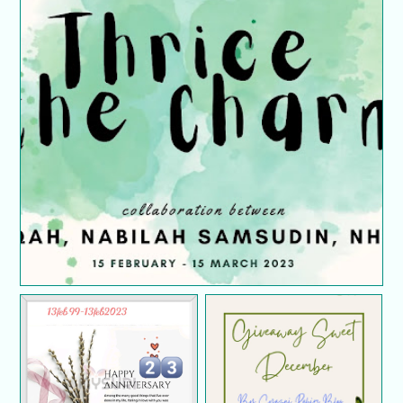
Thrice The Charm Giveaway by Atiqah, Nabilah
Samsudin dan NHHM
Giveaway 23
Giveaway Sweet
Anniversary Ciknur and
Disember By Syazni
Husband
Rahim Blog