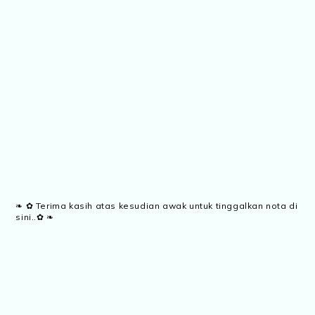
❧ ✿ Terima kasih atas kesudian awak untuk tinggalkan nota di
sini..✿ ❧