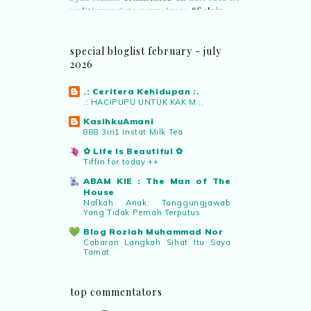
realiti mencipta permainan
:
“Selain
jimat kertas, memang memudahkan
aktiviti interaktif program. Inovasi AI
dan teknologi digital terbaik!”
special bloglist february - july
2026
Syaz Rahim
commented on
pertandingan tiktok mencipta sajak
:
.: Ceritera Kehidupan :.
.: HACIPUPU UNTUK KAK M :.
“Menarik sungguh Pertandingan TikTok
Mencipta Sajak Kemerdekaan 2026 dari
KasihkuAmani
888 3in1 Instat Milk Tea
PNM ni! Platform terbaik serlahkan
bakat puisi kebangsaan dan
✿ Life Is Beautiful ✿
patriotisme.”
Tiffin for today ++
ABAM KIE : The Man of The
House
Eyma Balkish
commented on
Nafkah Anak: Tanggungjawab
pertandingan tiktok mencipta sajak
:
Yang Tidak Pernah Terputus
“Menarik..tapi lama tak mengarang
Blog Roziah Muhammad Nor
rasa kurang ideanya.”
Cabaran Langkah Sihat Itu Saya
Tamat
Warisan Petani
NA
commented on
pertandingan tiktok
Buah Duku Johor
mencipta sajak
:
“Menarik PNM
top commentators
anjurkan pertandingan penulisan sajak
Manis Strawberi