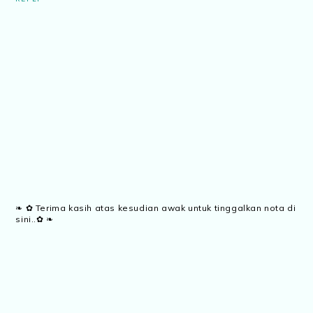
❧ ✿ Terima kasih atas kesudian awak untuk tinggalkan nota di
sini..✿ ❧