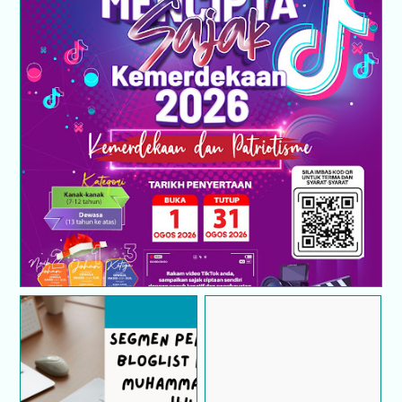
PERTANDINGAN TIKTOK MENCIPTA SAJAK
KEMERDEKAAN 2026
Segmen Pencarian
Segmen | Satu Kata
Bloglist Roziah
ChatGPT Tentang Blog
Muhammad Nor #4
Saya