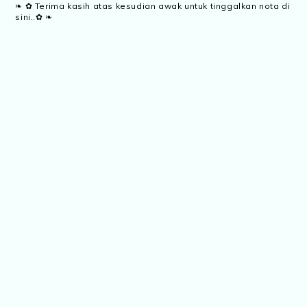
❧ ✿ Terima kasih atas kesudian awak untuk tinggalkan nota di
sini..✿ ❧