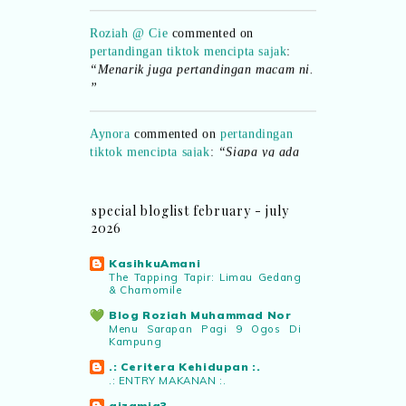
Roziah @ Cie
commented on
pertandingan tiktok mencipta sajak
:
“Menarik juga pertandingan macam ni.
”
Aynora
commented on
pertandingan
tiktok mencipta sajak
:
“Siapa yg ada
bakat tu bolehlah try.. ayuh!
Malaysian.. tunjukkan bakatmu!”
special bloglist february - july
2026
KasihkuAmani
The Tapping Tapir: Limau Gedang
& Chamomile
Blog Roziah Muhammad Nor
Menu Sarapan Pagi 9 Ogos Di
Kampung
.: Ceritera Kehidupan :.
.: ENTRY MAKANAN :.
aizamia3