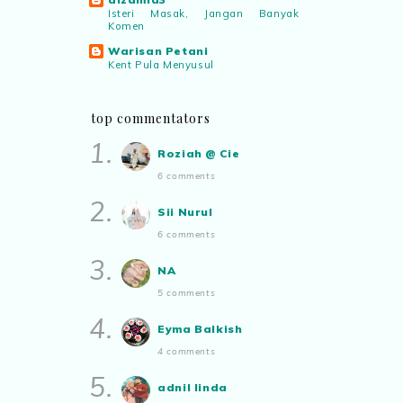
Isteri Masak, Jangan Banyak
Komen
Warisan Petani
Kent Pula Menyusul
Camdandusler
Keşfedilmesi Gereken Bir Grup:
top commentators
Karm6
Blog Rabia Adawiyah
1.
Roziah @ Cie
Kenduri kahwin
6 comments
Drawing the Words
Apa Mungkin Terkenal Kita?
2.
Sii Nurul
✿ Life Is Beautiful ✿
Tiffin for today ++
6 comments
ABAM KIE : The Man of The
3.
NA
House
Nafkah Anak: Tanggungjawab
5 comments
Yang Tidak Pernah Terputus
4.
Show All
Eyma Balkish
4 comments
5.
adnil linda