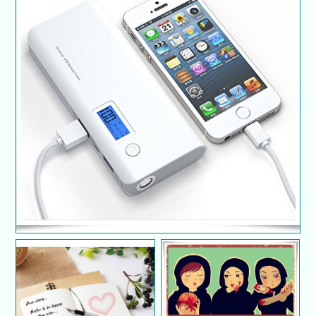
5 Kesilapan Pilih Power Bank
Rahsia kekal sihat dan
Tip elak mengumpat
muda