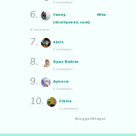
4 comments
6.
fanny Nila
(dcatqueen.com)
4 comments
7.
ejulz
3 comments
8.
Syaz Rahim
2 comments
9.
Aynora
2 comments
10.
Ciktie
1 comments
BloggerWidget