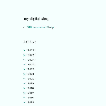
my digital shop
SRLavender Shop
archive
2026
2025
2024
Ana Jingga
commented on
pertandingan
2023
tiktok mencipta sajak
:
“wah bagus ni
2022
bertiktok untuk content deklamasi sajak
2021
pula.. all the best baut semua peserta.
2020
”
2019
2018
Syaz Rahim
commented on
dari idea ke
2017
realiti mencipta permainan
:
“Selain
2016
jimat kertas, memang memudahkan
2015