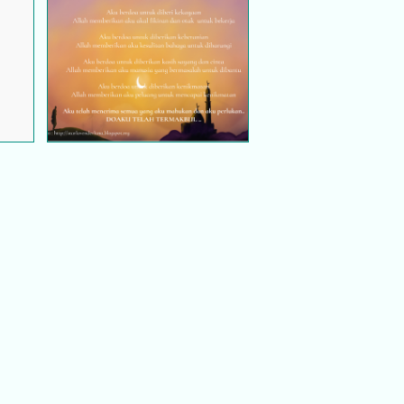
pa
Segala doa telah termakbul