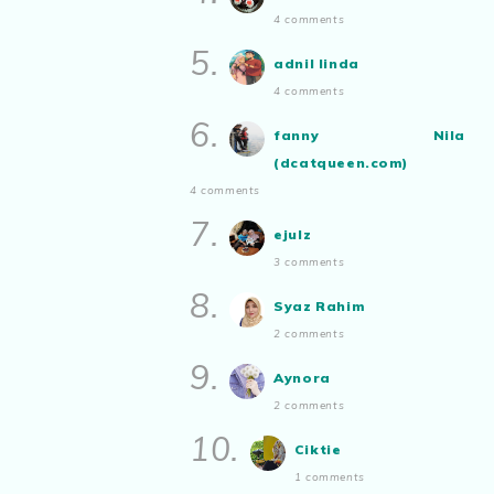
4 comments
5.
adnil linda
4 comments
6.
fanny Nila
(dcatqueen.com)
4 comments
7.
ejulz
3 comments
8.
Syaz Rahim
2 comments
9.
Aynora
2 comments
10.
Ciktie
1 comments