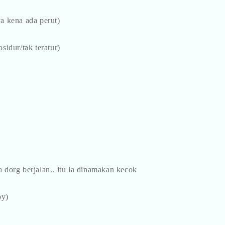
ya kena ada perut)
sidur/tak teratur)
h
 dorg berjalan.. itu la dinamakan kecok
py)