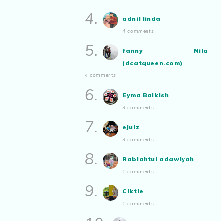
Ayam Masak Kicap, Dinner Yang
Simple
4.
adnil linda
Show All
4 comments
5.
fanny Nila
(dcatqueen.com)
4 comments
6.
Eyma Balkish
3 comments
7.
ejulz
3 comments
8.
Rabiahtul adawiyah
1 comments
9.
Ciktie
1 comments