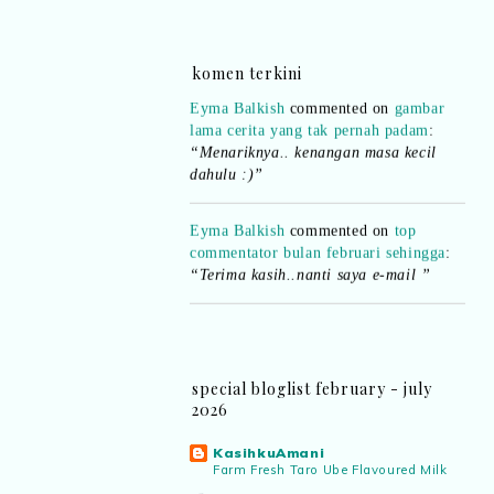
komen terkini
Eyma Balkish
commented on
gambar
lama cerita yang tak pernah padam
:
“Menariknya.. kenangan masa kecil
dahulu :)”
Eyma Balkish
commented on
top
commentator bulan februari sehingga
:
“Terima kasih..nanti saya e-mail ”
Shikin Razali
commented on
top
commentator bulan februari sehingga
:
“Ada.. pemenang bulan Februari..
boleh emel details kepada saya..”
special bloglist february - july
2026
Eyma Balkish
commented on
top
commentator bulan februari sehingga
:
KasihkuAmani
“Adakah nama saya tersenarai? Kena
Farm Fresh Taro Ube Flavoured Milk
confirm.. nanti malu pula..hihi”