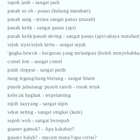
sapok jauh - sangat jauh
panah so oh - panas (bahang matahari)
panah sang - terasa sangat panas (marah)
panah ketik - sangat panas (api)
panah ketik/panah dering - sangat panas (api/cahaya matahari
sejuk siyat/sejuk ketto - sangat sejuk
'gugha bewok - bergurau yang melampau (boleh menyebabka
comel lote - sangat comel
putih slepput - sangat putih
itang legang/itang bletung - sangat hitam
punoh jahanang/ punoh ranoh - rosak teruk
kelecak baghak - terpelanting
nipih nayyang - sangat nipis
sekat neting - sangat singkat (kain)
sepoh woh - sangat bersepah
guaner gamok? - Apa kahabar?
guaner balah? - macam mana?/apa cerita?