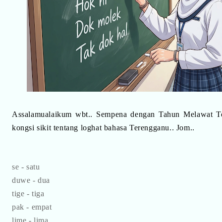
Assalamualaikum wbt.. Sempena dengan Tahun Melawat Te
kongsi sikit tentang loghat bahasa Terengganu.. Jom..
se - satu
duwe - dua
tige - tiga
pak - empat
lime - lima