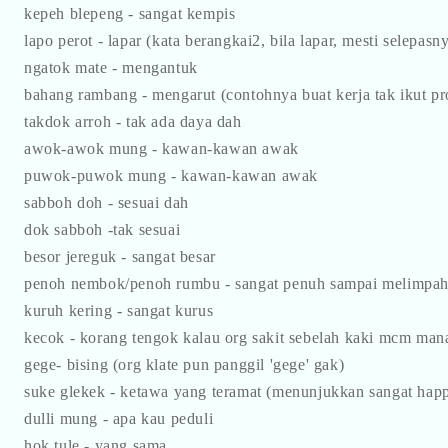
kepeh blepeng - sangat kempis
lapo perot - lapar (kata berangkai2, bila lapar, mesti selepasn
ngatok mate - mengantuk
bahang rambang - mengarut (contohnya buat kerja tak ikut pro
takdok arroh - tak ada daya dah
awok-awok mung - kawan-kawan awak
puwok-puwok mung - kawan-kawan awak
sabboh doh - sesuai dah
dok sabboh -tak sesuai
besor jereguk - sangat besar
penoh nembok/penoh rumbu - sangat penuh sampai melimpa
kuruh kering - sangat kurus
kecok - korang tengok kalau org sakit sebelah kaki mcm mana
gege- bising (org klate pun panggil 'gege' gak)
suke glekek - ketawa yang teramat (menunjukkan sangat hap
dulli mung - apa kau peduli
hok tule - yang sama