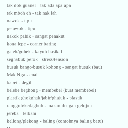
tak dok guaner - tak ada apa-apa
tak mboh eh - tak nak lah
nawok - tipu
pelawok - tipu
nakok pahik - sangat penakut
kona lepe - corner baring
gateh/gohek - kayuh basikal
seghabuk perok - stress/tension
busuk bango/busuk kohong - sangat busuk (bau)
Mak Nga - cuai
babei - degil
belebe beghong - membebel (kuat membebel)
plastik ghokghak/jabir/ghajuk - plastik
ranggoh/kedaghoh - makan dengan gelojoh
jereba - terkam
kellong/plekong - baling (contohnya baling batu)