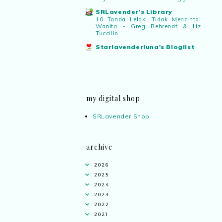
SRLavender's Library
10 Tanda Lelaki Tidak Mencintai
Wanita - Greg Behrendt & Liz
Tuccillo
Starlavenderluna's Bloglist
my digital shop
SRLavender Shop
archive
2026
2025
2024
2023
2022
2021