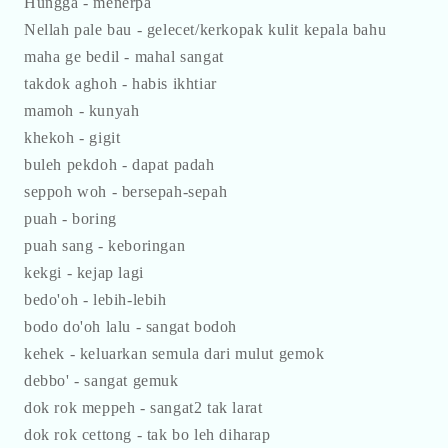
Hungga - menerpa
Nellah pale bau - gelecet/kerkopak kulit kepala bahu
maha ge bedil - mahal sangat
takdok aghoh - habis ikhtiar
mamoh - kunyah
khekoh - gigit
buleh pekdoh - dapat padah
seppoh woh - bersepah-sepah
puah - boring
puah sang - keboringan
kekgi - kejap lagi
bedo'oh - lebih-lebih
bodo do'oh lalu - sangat bodoh
kehek - keluarkan semula dari mulut gemok
debbo' - sangat gemuk
dok rok meppeh - sangat2 tak larat
dok rok cettong - tak bo leh diharap