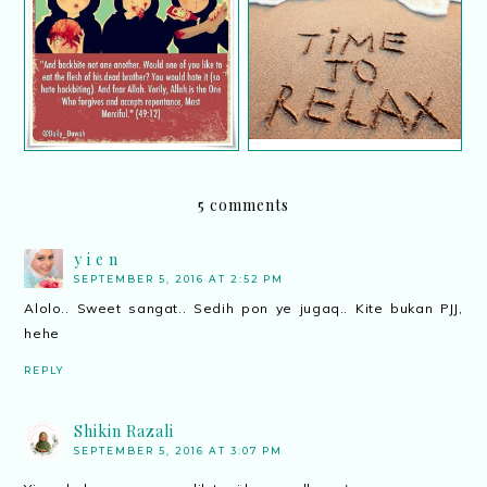
Pejam dan kerdipkan
Tip elak mengumpat
mata
5 comments
y i e n
SEPTEMBER 5, 2016 AT 2:52 PM
Alolo.. Sweet sangat.. Sedih pon ye jugaq.. Kite bukan PJJ,
hehe
REPLY
Shikin Razali
SEPTEMBER 5, 2016 AT 3:07 PM