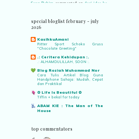
realiti mencipta permainan
:
“Selain
jimat kertas, memang memudahkan
aktiviti interaktif program. Inovasi AI
special bloglist february - july
dan teknologi digital terbaik!”
2026
KasihkuAmani
Syaz Rahim
commented on
Ritter Sport Schoko Gruss
pertandingan tiktok mencipta sajak
:
"Chocolate Greeting"
“Menarik sungguh Pertandingan TikTok
.: Ceritera Kehidupan :.
Mencipta Sajak Kemerdekaan 2026 dari
.: ALHAMDULILLAH, SOON :.
PNM ni! Platform terbaik serlahkan
Blog Roziah Muhammad Nor
bakat puisi kebangsaan dan
Cara Tulis Artikel Blog Guna
patriotisme.”
Handphone Sahaja: Mudah, Cepat
dan Praktikal
✿ Life Is Beautiful ✿
Eyma Balkish
commented on
Tiffin + bekal for today
pertandingan tiktok mencipta sajak
:
“Menarik..tapi lama tak mengarang
ABAM KIE : The Man of The
House
rasa kurang ideanya.”
Memindahkan anak pokok pauh ke
rumah adik
NA
commented on
pertandingan tiktok
top commentators
Manis Strawberi
Pembelian dan Infak Pakaian
mencipta sajak
:
“Menarik PNM
Terpakai