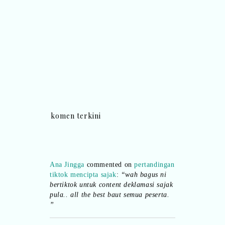
komen terkini
Ana Jingga
commented on
pertandingan
tiktok mencipta sajak
:
“wah bagus ni
bertiktok untuk content deklamasi sajak
pula.. all the best baut semua peserta.
”
Syaz Rahim
commented on
dari idea ke