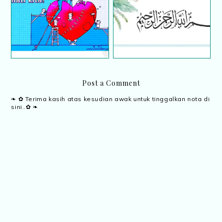
Kepentingan kalimah
10 Pembasuh Dosa Dan
Bismillah dalam
Penawar Hati
kehidupan kita
Post a Comment
❧ ✿ Terima kasih atas kesudian awak untuk tinggalkan nota di
sini..✿ ❧