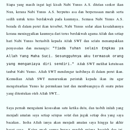
Siapa yang masih ingat lagi kisah Nabi Yunus A.S. ditelan seekor ikan
Nun, kerana Nabi Yunus A.S. berputus asa dan berperasaan marah serta
sedih untuk terus berdakwah pada kaumnya.. Semasa Nabi Yunus A.S.
berada di dalam perut ikan tersebut, Nabi Yunus sedar akan kesalahannya
kerana meninggalkan kaumnya dari terus berdakwah agama Allah dan setiap
hari Nabi Yunus bertasbih kepada Allah SWT dan selalu menampakkan
penyesalan dan menangis:
"Tiada Tuhan selain Engkau ya
Allah Yang Maha Suci. Sesungguhnya aku termasuk orang
Allah SWT melihat ketulusan
yang menganiaya diri sendiri."
taubat Nabi Yunus. Allah SWT mendengar tasbihnya di dalam perut ikan.
Kemudian Allah SWT menurunkan perintah kepada ikan itu agar
mengeluarkan Yunus ke permukaan laut dan membuangnya di suatu pulau
yang ditentukan oleh Allah SWT...
Saya pernah mengalami kesusahan satu ketika dulu, dan tasbih inilah yang
menjadi amalan saya setiap selepas solat dan jugak setiap doa yang saya
bacakan.. Insha Allah ianya akan menjadi amalan saya hingga ke akhir
hayat saya... Kalau awak semua berasa gundah gulana, bacalah doa ini,