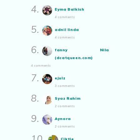
Aynora
commented on
pertandingan
4.
Show All
Eyma Balkish
tiktok mencipta sajak
:
“Siapa yg ada
4 comments
bakat tu bolehlah try.. ayuh!
Malaysian.. tunjukkan bakatmu!”
5.
adnil linda
4 comments
6.
fanny Nila
(dcatqueen.com)
4 comments
7.
ejulz
3 comments
8.
Syaz Rahim
2 comments
9.
Aynora
2 comments
10.
Ciktie