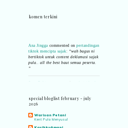
komen terkini
Ana Jingga
commented on
pertandingan
tiktok mencipta sajak
:
“wah bagus ni
bertiktok untuk content deklamasi sajak
pula.. all the best baut semua peserta.
”
Syaz Rahim
commented on
dari idea ke
realiti mencipta permainan
:
“Selain
jimat kertas, memang memudahkan
aktiviti interaktif program. Inovasi AI
special bloglist february - july
dan teknologi digital terbaik!”
2026
Warisan Petani
Syaz Rahim
commented on
Kent Pula Menyusul
pertandingan tiktok mencipta sajak
:
KasihkuAmani