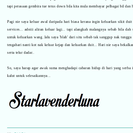
tapi perasaan gembira tue terus down bila kita mula membayar pelbagai bil dan hu
Pagi nie saya keluar awal daripada hari biasa kerana ingin keluarkan sikit du
services... adoiii aliran keluar lagi... tapi alangkah malangnya sebab bila da
untuk keluarkan wang..lalu saya 'blah' dari situ sebab tak sanggup nak tungg
tengahari nanti kot nak keluar kejap dan keluarkan duit... Hari nie saya bekalk
serta telur dadar..
So, saya harap agar awak suma menghadapi cabaran hidup di hari yang serba i
kalut untuk selesaikannya...