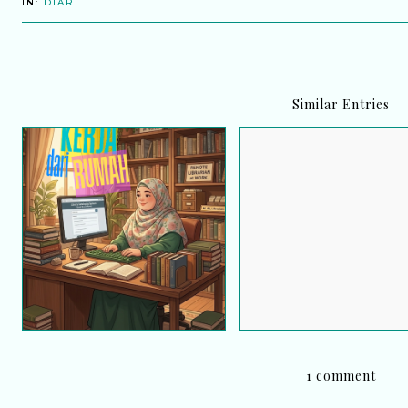
IN:
DIARI
Similar Entries
Kerja dari rumah (BDR) ;
Salam Ramadan
Selamat Hari Pekerja
1 comment