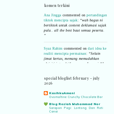
komen terkini
Ana Jingga
commented on
pertandingan
tiktok mencipta sajak
:
“wah bagus ni
bertiktok untuk content deklamasi sajak
pula.. all the best baut semua peserta.
”
Syaz Rahim
commented on
dari idea ke
realiti mencipta permainan
:
“Selain
jimat kertas, memang memudahkan
aktiviti interaktif program. Inovasi AI
dan teknologi digital terbaik!”
Syaz Rahim
commented on
special bloglist february - july
pertandingan tiktok mencipta sajak
:
2026
“Menarik sungguh Pertandingan TikTok
Mencipta Sajak Kemerdekaan 2026 dari
KasihkuAmani
PNM ni! Platform terbaik serlahkan
Ovomaltine Crunchy Chocolate Bar
bakat puisi kebangsaan dan
Blog Roziah Muhammad Nor
patriotisme.”
Sarapan Pagi: Lontong Dan Roti
Canai