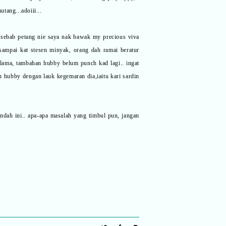
tang...adoiii...
it sebab petang nie saya nak bawak my precious viva
h sampai kat stesen minyak, orang dah ramai beratur
u lama, tambahan hubby belum punch kad lagi.. ingat
an hubby dengan lauk kegemaran dia,iaitu kari sardin
ndah ini.. apa-apa masalah yang timbul pun, jangan