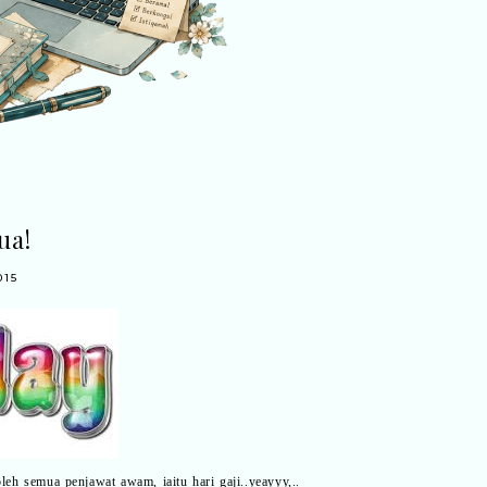
ua!
015
leh semua penjawat awam, iaitu hari gaji..yeayyy,..