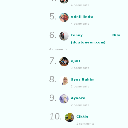
4 comments
5.
adnil linda
4 comments
6.
fanny Nila
(dcatqueen.com)
4 comments
7.
ejulz
3 comments
8.
Syaz Rahim
2 comments
9.
Aynora
2 comments
10.
Ciktie
1 comments