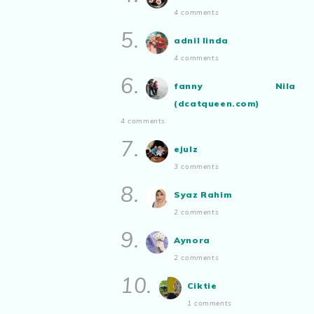
4 comments
Malaysian.. tunjukkan bakatmu!”
5.
adnil linda
4 comments
6.
fanny Nila
(dcatqueen.com)
4 comments
7.
ejulz
3 comments
8.
Syaz Rahim
2 comments
9.
Aynora
2 comments
10.
Ciktie
1 comments