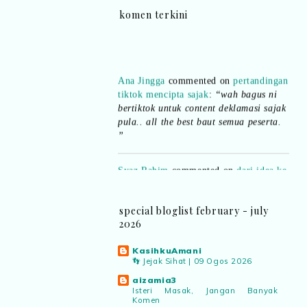
komen terkini
Ana Jingga
commented on
pertandingan
tiktok mencipta sajak
:
“wah bagus ni
bertiktok untuk content deklamasi sajak
pula.. all the best baut semua peserta.
”
Syaz Rahim
commented on
dari idea ke
realiti mencipta permainan
:
“Selain
jimat kertas, memang memudahkan
aktiviti interaktif program. Inovasi AI
dan teknologi digital terbaik!”
special bloglist february - july
2026
Syaz Rahim
commented on
KasihkuAmani
pertandingan tiktok mencipta sajak
:
👣 Jejak Sihat | 09 Ogos 2026
“Menarik sungguh Pertandingan TikTok
aizamia3
Mencipta Sajak Kemerdekaan 2026 dari
Isteri Masak, Jangan Banyak
PNM ni! Platform terbaik serlahkan
Komen