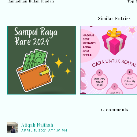
Ramadhan Bulan Ibadah
Top 
Similar Entries
Giveaway Sampul Raya
Giveaway By Blog Rozi
Rare 2024
Muhammad Nor
12 comments
Atiqah Najihah
APRIL 5, 2021 AT 1:01 PM