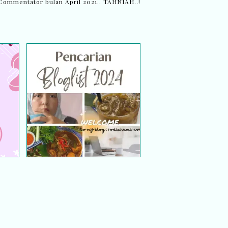
Commentator bulan April 2021.. TAHNIAH..!
ah
Pencarian Bloglist 2024
Rodiahamir.com