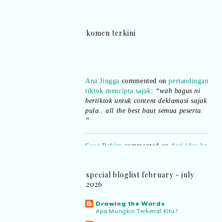
komen terkini
Ana Jingga
commented on
pertandingan
tiktok mencipta sajak
:
“wah bagus ni
bertiktok untuk content deklamasi sajak
pula.. all the best baut semua peserta.
”
Syaz Rahim
commented on
dari idea ke
realiti mencipta permainan
:
“Selain
jimat kertas, memang memudahkan
aktiviti interaktif program. Inovasi AI
dan teknologi digital terbaik!”
special bloglist february - july
2026
Syaz Rahim
commented on
Drawing the Words
pertandingan tiktok mencipta sajak
:
Apa Mungkin Terkenal Kita?
“Menarik sungguh Pertandingan TikTok