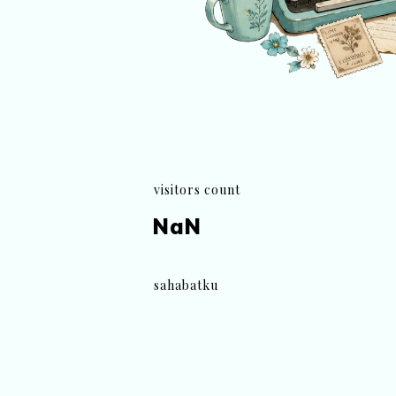
visitors count
NaN
sahabatku