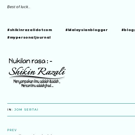
Best of luck..
#shikinrazalidotcom #Malaysianblogger #blog
#mypersonaljournal
IN:
JOM SERTAI
PREV