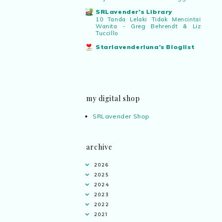
SRLavender's Library
10 Tanda Lelaki Tidak Mencintai
Wanita - Greg Behrendt & Liz
Tuccillo
Starlavenderluna's Bloglist
my digital shop
SRLavender Shop
archive
2026
2025
2024
2023
2022
2021