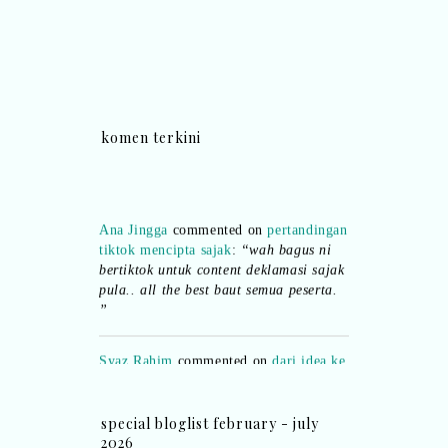
komen terkini
Ana Jingga
commented on
pertandingan
tiktok mencipta sajak
:
“wah bagus ni
bertiktok untuk content deklamasi sajak
pula.. all the best baut semua peserta.
”
Syaz Rahim
commented on
dari idea ke
realiti mencipta permainan
:
“Selain
jimat kertas, memang memudahkan
aktiviti interaktif program. Inovasi AI
dan teknologi digital terbaik!”
special bloglist february - july
2026