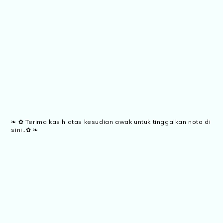
❧ ✿ Terima kasih atas kesudian awak untuk tinggalkan nota di
sini..✿ ❧