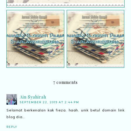
Sahabat blogger pilihan
Sahabat blogger pilihan
Starlavenderluna :
Starlavenderluna : Cik
Shalimar Yusof
Nor
7 comments
Ain Syahirah
SEPTEMBER 22, 2019 AT 2:44 PM
Selamat berkenalan kak fieza. haah. unik betul domain link
blog dia..
REPLY