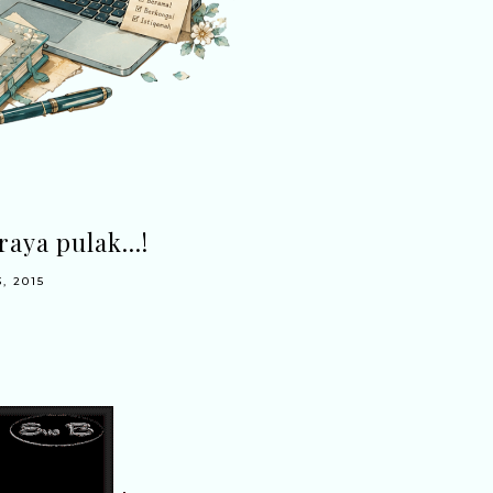
aya pulak...!
 2015