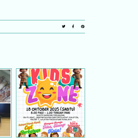
badi
Happening Gila! Karnival
Bomba Putrajaya 2025