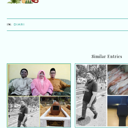
IN:
DIARI
Similar Entries
Monolog hati buat arwah
Hadiah terakhir yang a
adik tersayang
dalam ingatan