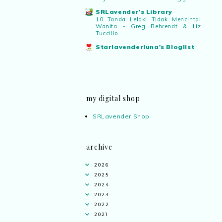
SRLavender's Library
10 Tanda Lelaki Tidak Mencintai
Wanita - Greg Behrendt & Liz
Tuccillo
Starlavenderluna's Bloglist
my digital shop
SRLavender Shop
archive
2026
2025
2024
2023
2022
2021