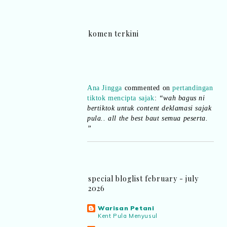
komen terkini
Ana Jingga
commented on
pertandingan
tiktok mencipta sajak
:
“wah bagus ni
bertiktok untuk content deklamasi sajak
pula.. all the best baut semua peserta.
”
Syaz Rahim
commented on
dari idea ke
realiti mencipta permainan
:
“Selain
jimat kertas, memang memudahkan
aktiviti interaktif program. Inovasi AI
special bloglist february - july
dan teknologi digital terbaik!”
2026
Syaz Rahim
commented on
Warisan Petani
Kent Pula Menyusul
pertandingan tiktok mencipta sajak
: