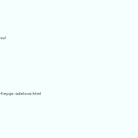
sul
-fieyqa-adelova.html