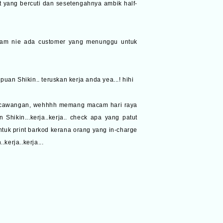
 yang bercuti dan sesetengahnya ambik half-
alam nie ada customer yang menunggu untuk
uan Shikin.. teruskan kerja anda yea...! hihi
iap cawangan, wehhhh memang macam hari raya
 Shikin...kerja..kerja.. check apa yang patut
ntuk print barkod kerana orang yang in-charge
.kerja..kerja...