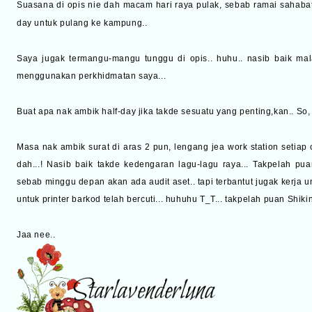
Suasana di opis nie dah macam hari raya pulak, sebab ramai sahabat
day untuk pulang ke kampung..
Saya jugak termangu-mangu tunggu di opis.. huhu.. nasib baik m
menggunakan perkhidmatan saya...
Buat apa nak ambik half-day jika takde sesuatu yang penting,kan.. So, p
Masa nak ambik surat di aras 2 pun, lengang jea work station set
dah...! Nasib baik takde kedengaran lagu-lagu raya... Takpelah puan
sebab minggu depan akan ada audit aset.. tapi terbantut jugak kerja u
untuk printer barkod telah bercuti... huhuhu T_T... takpelah puan Shikin.
Jaa nee..