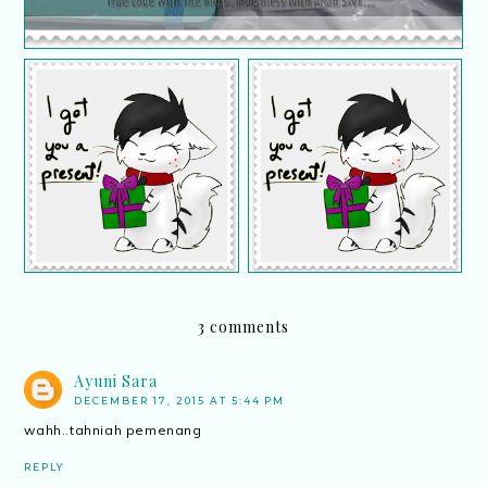
Alhamdulillah, hadiah
Alhamdulillah, rezeki
GA daripada Kak Sha
menang GA..
dah sampai
3 comments
Ayuni Sara
DECEMBER 17, 2015 AT 5:44 PM
wahh..tahniah pemenang
REPLY