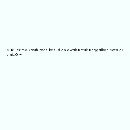
❧ ✿ Terima kasih atas kesudian awak untuk tinggalkan nota di
sini..✿ ❧