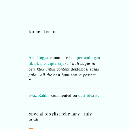
komen terkini
Ana Jingga
commented on
pertandingan
tiktok mencipta sajak
:
“wah bagus ni
bertiktok untuk content deklamasi sajak
pula.. all the best baut semua peserta.
”
Syaz Rahim
commented on
dari idea ke
realiti mencipta permainan
:
“Selain
jimat kertas, memang memudahkan
aktiviti interaktif program. Inovasi AI
special bloglist february - july
dan teknologi digital terbaik!”
2026
Syaz Rahim
commented on