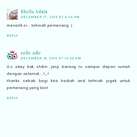
Sheila Adziz
DECEMBER 17, 2015 AT 6:54 PM
menarik ni... tahniah pemenang :)
REPLY
sofie adie
DECEMBER 18, 2015 AT 12:05 AM
it;s okay kak shikin...janji barang tu sampai depan rumah
dengan selamat...^_^
thanks sebab bagi kita hadiah and tahniah jugak untuk
pemenang yang lain!
REPLY