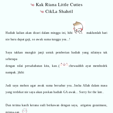
Kak Riana Little Cuties
CikLa Shahril
Hadiah kalian akan dicari dalam minggu ini, hihi
maklumlah hari
nie baru dapat gaji, so awak suma tunggu yea...!
Saya takkan mungkir janji untuk pemberian hadiah yang nilainya tak
seberapa
dengan nilai persahabatan kita, kan..(
chewaahhh ayat membodek
nampak..)hihi
Jadi saya mohon agar awak suma bersabar yea...Insha Allah dalam masa
yang terdekat nie saya akan poskan hadiah GA awak... Sorry for the late..
Dan terima kasih kerana sudi berkawan dengan saya,
arigatou gozaimasu,
minna-san...