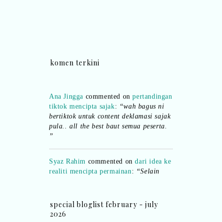
komen terkini
Ana Jingga
commented on
pertandingan
tiktok mencipta sajak
:
“wah bagus ni
bertiktok untuk content deklamasi sajak
pula.. all the best baut semua peserta.
”
Syaz Rahim
commented on
dari idea ke
realiti mencipta permainan
:
“Selain
jimat kertas, memang memudahkan
aktiviti interaktif program. Inovasi AI
dan teknologi digital terbaik!”
special bloglist february - july
2026
Syaz Rahim
commented on