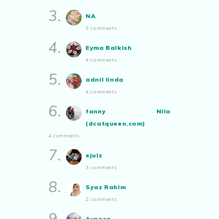
Roziah Muhammad Nor
3.
NA
Blog Rabia Adawiyah
Nasi goreng untuk bekal
Aynora
commented on
pertandingan
5 comments
tiktok mencipta sajak
:
“Siapa yg ada
Show All
4.
bakat tu bolehlah try.. ayuh!
Eyma Balkish
Malaysian.. tunjukkan bakatmu!”
4 comments
5.
adnil linda
4 comments
6.
fanny Nila
(dcatqueen.com)
4 comments
7.
ejulz
3 comments
8.
Syaz Rahim
2 comments
9.
Aynora