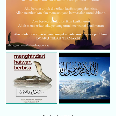
Sebuah
Doa menghindari
penerbangan...Bersedia
haiwan berbisa
kah kita??