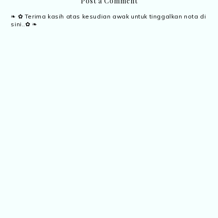
Post a Comment
❧ ✿ Terima kasih atas kesudian awak untuk tinggalkan nota di
sini..✿ ❧