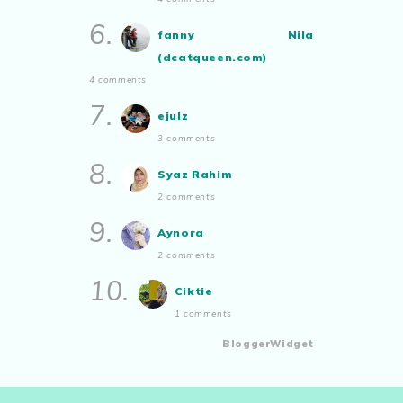
6.
fanny Nila
(dcatqueen.com)
4 comments
7.
ejulz
3 comments
8.
Syaz Rahim
2 comments
9.
Aynora
2 comments
10.
Ciktie
1 comments
BloggerWidget