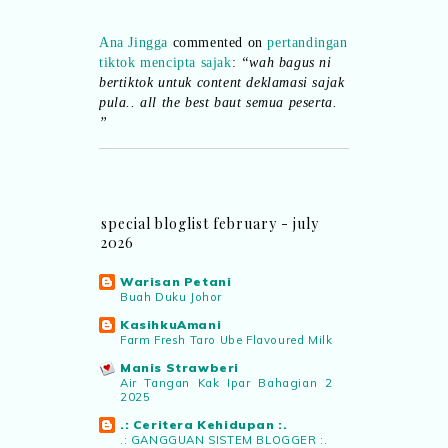
Ana Jingga
commented on
pertandingan
tiktok mencipta sajak
:
“wah bagus ni
bertiktok untuk content deklamasi sajak
pula.. all the best baut semua peserta.
”
Syaz Rahim
commented on
dari idea ke
realiti mencipta permainan
:
“Selain
jimat kertas, memang memudahkan
special bloglist february - july
aktiviti interaktif program. Inovasi AI
2026
dan teknologi digital terbaik!”
Warisan Petani
Syaz Rahim
commented on
Buah Duku Johor
pertandingan tiktok mencipta sajak
:
KasihkuAmani
“Menarik sungguh Pertandingan TikTok
Farm Fresh Taro Ube Flavoured Milk
Mencipta Sajak Kemerdekaan 2026 dari
Manis Strawberi
PNM ni! Platform terbaik serlahkan
Air Tangan Kak Ipar Bahagian 2
bakat puisi kebangsaan dan
2025
patriotisme.”
.: Ceritera Kehidupan :.
.: GANGGUAN SISTEM BLOGGER :.