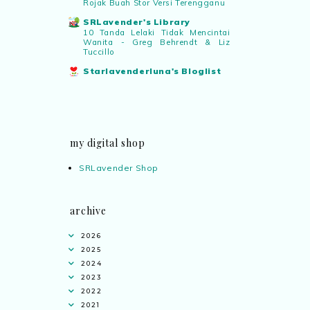
Rojak Buah Stor Versi Terengganu
SRLavender's Library
10 Tanda Lelaki Tidak Mencintai
Wanita - Greg Behrendt & Liz
Tuccillo
Starlavenderluna's Bloglist
my digital shop
SRLavender Shop
archive
2026
2025
2024
2023
2022
2021