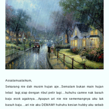
Assalamualaikum,
Sekarang nie dah musim hujan aje...Semalam bukan main hujan
lebat lagi,siap dengan ribut petir lagi....huhuhu camne nak basuh
baju esok agaknya....Apapun ari nie nie sememangnya aku tak
basuh baju....ari nie aku DEMAM!! huhuhu kesian hubby aku sebab