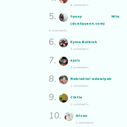
Sendiri
4 comments
Show All
5.
fanny Nila
(dcatqueen.com)
4 comments
6.
Eyma Balkish
3 comments
7.
ejulz
3 comments
8.
Rabiahtul adawiyah
1 comments
9.
Ciktie
1 comments
10.
Afzan
1 comments