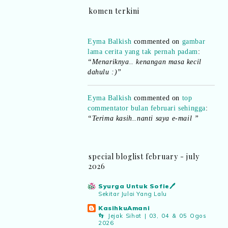
komen terkini
Eyma Balkish
commented on
gambar
lama cerita yang tak pernah padam
:
“Menariknya.. kenangan masa kecil
dahulu :)”
Eyma Balkish
commented on
top
commentator bulan februari sehingga
:
“Terima kasih..nanti saya e-mail ”
Shikin Razali
commented on
top
commentator bulan februari sehingga
:
“Ada.. pemenang bulan Februari..
special bloglist february - july
boleh emel details kepada saya..”
2026
Syurga Untuk Sofie🖊️
Eyma Balkish
commented on
top
Sekitar Julai Yang Lalu
commentator bulan februari sehingga
:
KasihkuAmani
“Adakah nama saya tersenarai? Kena
👣 Jejak Sihat | 03, 04 & 05 Ogos
confirm.. nanti malu pula..hihi”
2026