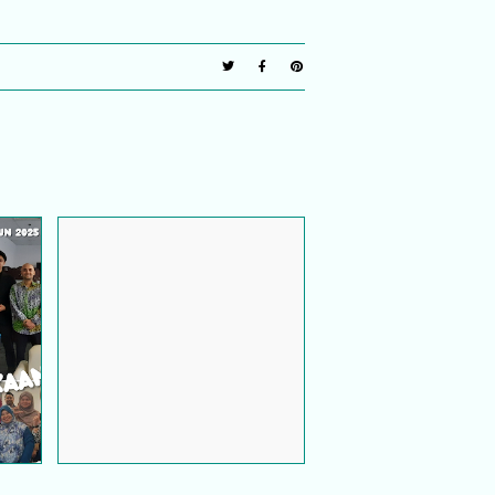
Sistem Tempahan Bilik
i
Mesyuarat Guna Google
ga
Sites – Projek Ringkas Tapi
e
Power!