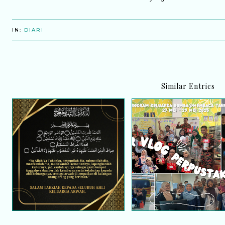
IN:
DIARI
Similar Entries
Video Menarik! Aktivit
Saat berita duka
Membaca Bersama War
menyentuh jiwa
Bomba Kini Di Youtub