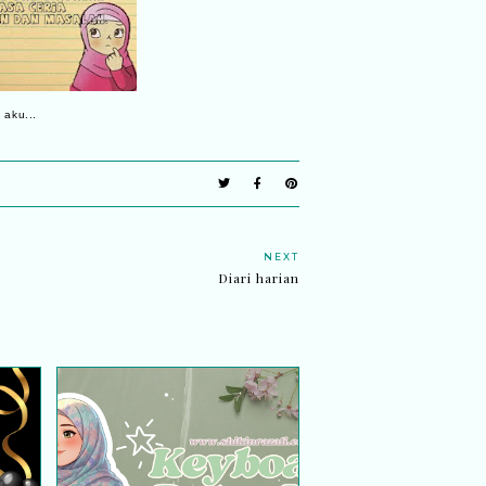
 aku...
NEXT
Diari harian
nan
Keyboard Retro LED |