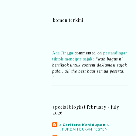
komen terkini
Ana Jingga
commented on
pertandingan
tiktok mencipta sajak
:
“wah bagus ni
bertiktok untuk content deklamasi sajak
pula.. all the best baut semua peserta.
”
Syaz Rahim
commented on
dari idea ke
realiti mencipta permainan
:
“Selain
jimat kertas, memang memudahkan
aktiviti interaktif program. Inovasi AI
special bloglist february - july
dan teknologi digital terbaik!”
2026
.: Ceritera Kehidupan :.
Syaz Rahim
commented on
.: PURDAH BUKAN FESYEN :.
pertandingan tiktok mencipta sajak
: