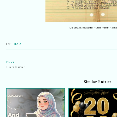
Disebalik maksud huruf-huruf nama
IN:
DIARI
PREV
Diari harian
Similar Entries
Home Fragrance Aroma |
Tahun Baru dan Perjala