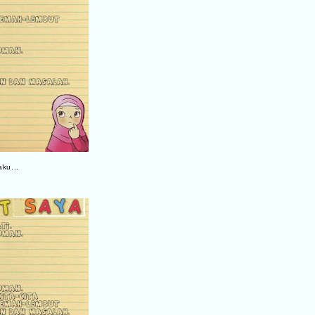
ku...