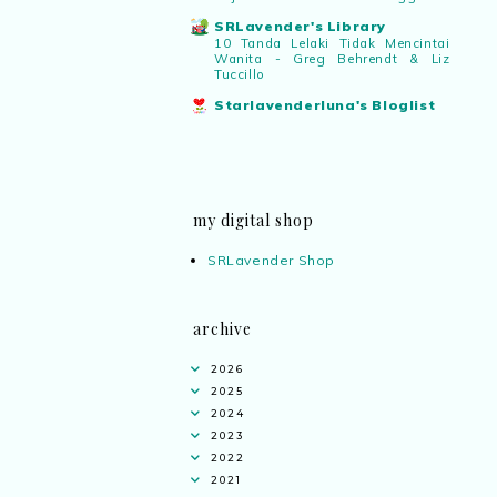
SRLavender's Library
10 Tanda Lelaki Tidak Mencintai
Wanita - Greg Behrendt & Liz
Tuccillo
Starlavenderluna's Bloglist
my digital shop
SRLavender Shop
archive
2026
2025
2024
2023
2022
2021