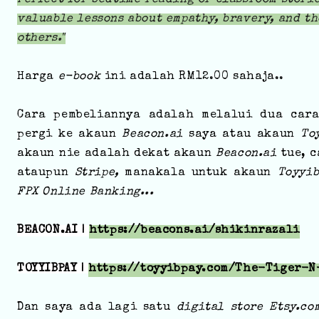
valuable lessons about empathy, bravery, and t
others."
Harga
e-book
ini adalah RM12.00 sahaja..
Cara pembeliannya adalah melalui dua cara
pergi ke akaun
Beacon.ai
saya atau akaun
To
akaun nie adalah dekat akaun
Beacon.ai
tue, 
ataupun
Stripe,
manakala untuk akaun
Toyyi
FPX Online Banking...
BEACON.AI |
https://beacons.ai/shikinrazali
TOYYIBPAY | 
https://toyyibpay.com/The-Tiger-N
Dan saya ada lagi satu
digital store Etsy.c