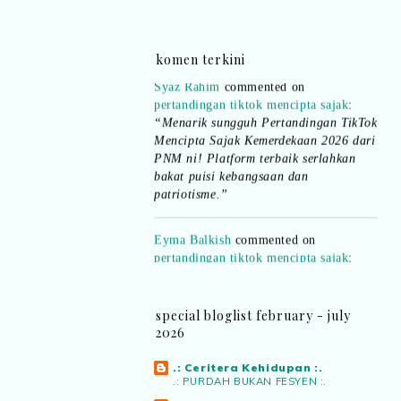
dan teknologi digital terbaik!”
komen terkini
Syaz Rahim
commented on
pertandingan tiktok mencipta sajak
:
“Menarik sungguh Pertandingan TikTok
Mencipta Sajak Kemerdekaan 2026 dari
PNM ni! Platform terbaik serlahkan
bakat puisi kebangsaan dan
patriotisme.”
Eyma Balkish
commented on
pertandingan tiktok mencipta sajak
:
“Menarik..tapi lama tak mengarang
rasa kurang ideanya.”
NA
commented on
pertandingan tiktok
special bloglist february - july
2026
mencipta sajak
:
“Menarik PNM
anjurkan pertandingan penulisan sajak
di TikTok.”
.: Ceritera Kehidupan :.
.: PURDAH BUKAN FESYEN :.