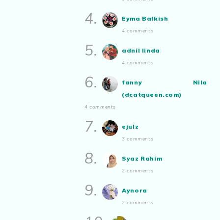
Show All
4.
Eyma Balkish
4 comments
5.
adnil linda
4 comments
6.
fanny Nila
(dcatqueen.com)
4 comments
7.
ejulz
3 comments
8.
Syaz Rahim
2 comments
9.
Aynora
2 comments