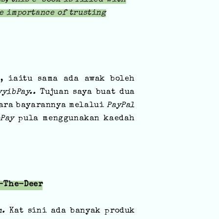
he importance of trusting
, iaitu sama ada awak boleh
yyibPay..
Tujuan saya buat dua
cara bayarannya melalui
PayPal
bPay
pula menggunakan kaedah
-The-Deer
om.
Kat sini ada banyak produk