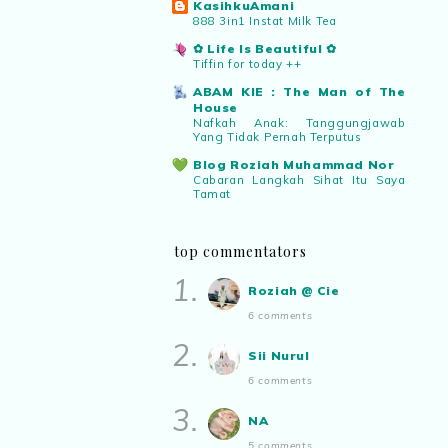
KasihkuAmani
Roziah @ Cie
commented on
888 3in1 Instat Milk Tea
pertandingan tiktok mencipta sajak
:
✿ Life Is Beautiful ✿
“Menarik juga pertandingan macam ni.
Tiffin for today ++
”
ABAM KIE : The Man of The
House
Nafkah Anak: Tanggungjawab
Aynora
commented on
pertandingan
Yang Tidak Pernah Terputus
tiktok mencipta sajak
:
“Siapa yg ada
bakat tu bolehlah try.. ayuh!
Blog Roziah Muhammad Nor
Cabaran Langkah Sihat Itu Saya
Malaysian.. tunjukkan bakatmu!”
Tamat
Warisan Petani
Buah Duku Johor
top commentators
Manis Strawberi
1.
Air Tangan Kak Ipar Bahagian 2
Roziah @ Cie
2025
6 comments
Syurga Untuk Sofie🖊️
Sekitar Julai Yang Lalu
2.
Sii Nurul
Pencarian Jiwa Diri Saya
Terima Hadiah Daripada Blogger
6 comments
Roziah Muhammad Nor
3.
NA
Blog Rabia Adawiyah
Nasi goreng untuk bekal
5 comments