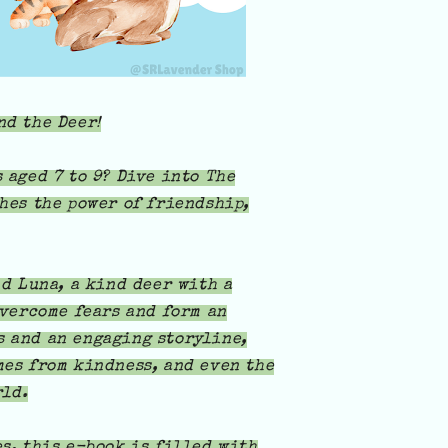
nd the Deer!
 aged 7 to 9? Dive into The
hes the power of friendship,
nd Luna, a kind deer with a
overcome fears and form an
 and an engaging storyline,
mes from kindness, and even the
rld.
s, this e-book is filled with