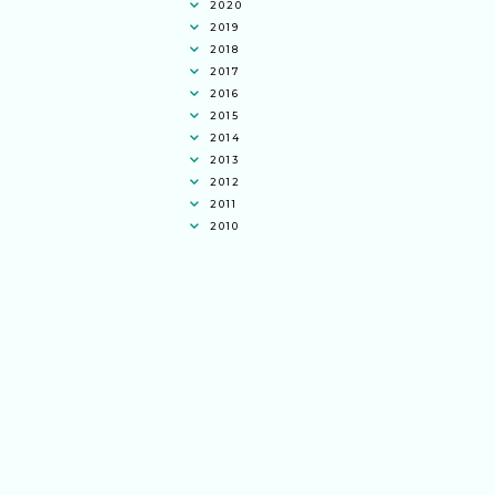
2020
2019
2018
2017
2016
2015
2014
2013
2012
2011
2010
Ana Jingga
commented on
pertandingan
tiktok mencipta sajak
:
“wah bagus ni
bertiktok untuk content deklamasi sajak
pula.. all the best baut semua peserta.
”
Syaz Rahim
commented on
dari idea ke
realiti mencipta permainan
:
“Selain
jimat kertas, memang memudahkan
aktiviti interaktif program. Inovasi AI