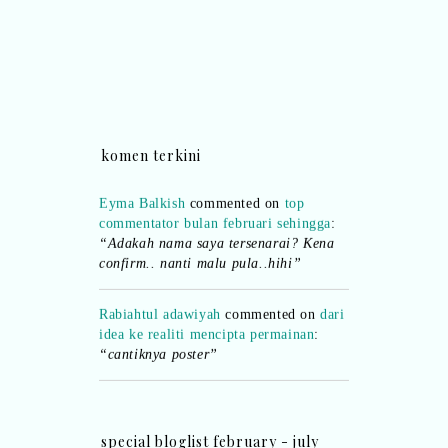
commentator bulan februari sehingga
:
“Terima kasih..nanti saya e-mail ”
Shikin Razali
commented on
top
commentator bulan februari sehingga
:
“Ada.. pemenang bulan Februari..
boleh emel details kepada saya..”
komen terkini
Eyma Balkish
commented on
top
commentator bulan februari sehingga
:
“Adakah nama saya tersenarai? Kena
confirm.. nanti malu pula..hihi”
Rabiahtul adawiyah
commented on
dari
idea ke realiti mencipta permainan
:
“cantiknya poster”
Sii Nurul
commented on
salam
aidiladha
:
“Salam Aidiladha..”
special bloglist february - july