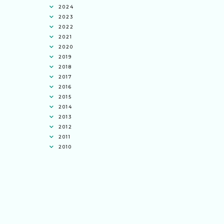
2024
2023
2022
2021
2020
2019
2018
2017
2016
2015
2014
2013
2012
2011
2010
Eyma Balkish
commented on
gambar
lama cerita yang tak pernah padam
:
“Menariknya.. kenangan masa kecil
dahulu :)”
Eyma Balkish
commented on
top