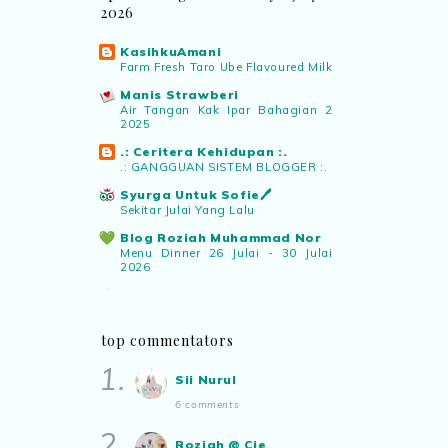
2026
Sii Nurul
commented on
di dalam
kesunyian inside silence
:
“Kreatifnya
KasihkuAmani
akak,, sy tak dapat catchup dgn
Farm Fresh Taro Ube Flavoured Milk
teknologi AI nie..”
Manis Strawberi
Air Tangan Kak Ipar Bahagian 2
2025
.: Ceritera Kehidupan :.
.: GANGGUAN SISTEM BLOGGER :.
Syurga Untuk Sofie🖊️
Sekitar Julai Yang Lalu
Blog Roziah Muhammad Nor
Menu Dinner 26 Julai - 30 Julai
2026
✿ Life Is Beautiful ✿
Mari mengundi!
ABAM KIE : The Man of The
top commentators
House
1.
Apabila sudah tua kita tenang
Sii Nurul
saja...
6 comments
Blog Rabia Adawiyah
Nasi goreng untuk bekal
2.
Roziah @ Cie