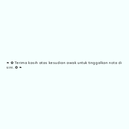
❧ ✿ Terima kasih atas kesudian awak untuk tinggalkan nota di
sini..✿ ❧