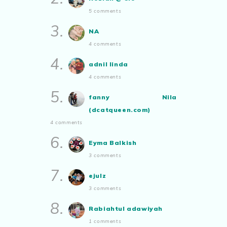
Aynorablogs - Info Tepat
Dengan Lifestyle Terkini!
5 comments
Ayam Masak Kicap, Dinner Yang
3.
Simple
NA
aizamia3
4 comments
Duduk Rumah Sampai Lupa Rupa
Sendiri
4.
adnil linda
Show All
4 comments
5.
fanny Nila
(dcatqueen.com)
4 comments
6.
Eyma Balkish
3 comments
7.
ejulz
3 comments
8.
Rabiahtul adawiyah
1 comments