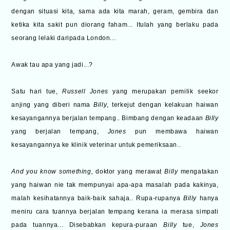
dengan situasi kita, sama ada kita marah, geram, gembira dan
ketika kita sakit pun diorang faham...
Itulah yang berlaku pada
seorang lelaki daripada London...
Awak tau apa yang jadi...?
Satu hari tue,
Russell Jones
yang merupakan pemilik seekor
anjing yang diberi nama
Billy
, terkejut dengan kelakuan haiwan
kesayangannya berjalan tempang.. Bimbang dengan keadaan
Billy
yang berjalan tempang,
Jones
pun membawa haiwan
kesayangannya ke klinik veterinar untuk pemeriksaan..
And you know something,
doktor yang merawat
Billy
mengatakan
yang haiwan nie tak mempunyai apa-apa masalah pada kakinya,
malah kesihatannya baik-baik sahaja.. Rupa-rupanya
Billy
hanya
meniru cara tuannya berjalan tempang kerana ia merasa simpati
pada tuannya... Disebabkan kepura-puraan
Billy
tue,
Jones