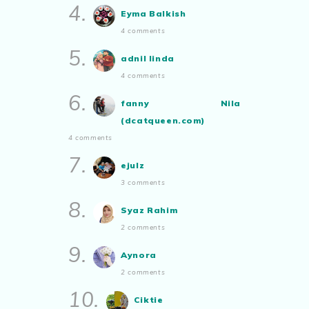
4.
Eyma Balkish
4 comments
5.
adnil linda
4 comments
6.
fanny Nila
(dcatqueen.com)
4 comments
7.
ejulz
3 comments
8.
Syaz Rahim
2 comments
9.
Aynora
2 comments
10.
Ciktie