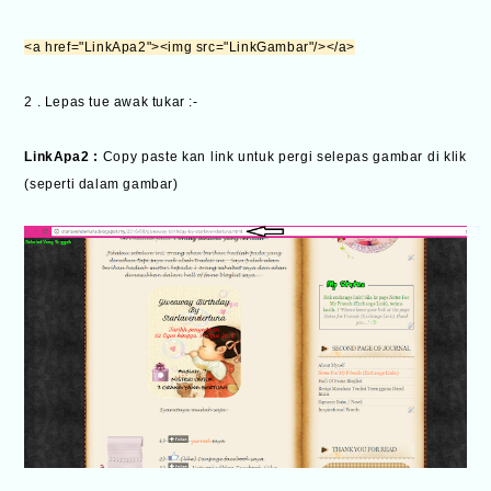
<a href="LinkApa2"><img src="LinkGambar"/></a>
2 . Lepas tue awak tukar :-
LinkApa2 :
Copy paste kan link untuk pergi selepas gambar di klik
(seperti dalam gambar)