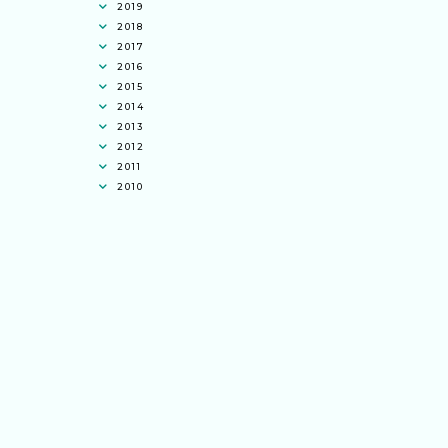
2019
2018
2017
2016
2015
2014
2013
2012
2011
2010
Ana Jingga
commented on
pertandingan
tiktok mencipta sajak
:
“wah bagus ni
bertiktok untuk content deklamasi sajak
pula.. all the best baut semua peserta.
”