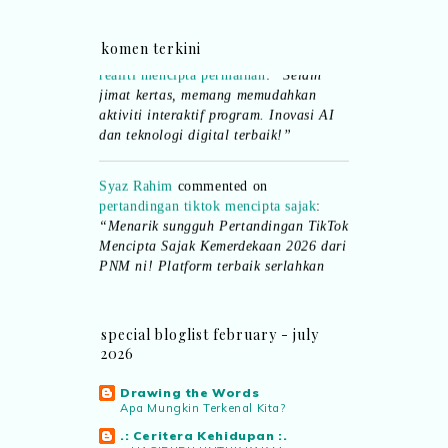
Syaz Rahim
commented on
dari idea ke
komen terkini
realiti mencipta permainan
:
“Selain
jimat kertas, memang memudahkan
aktiviti interaktif program. Inovasi AI
dan teknologi digital terbaik!”
Syaz Rahim
commented on
pertandingan tiktok mencipta sajak
:
“Menarik sungguh Pertandingan TikTok
Mencipta Sajak Kemerdekaan 2026 dari
PNM ni! Platform terbaik serlahkan
bakat puisi kebangsaan dan
patriotisme.”
special bloglist february - july
Eyma Balkish
commented on
2026
pertandingan tiktok mencipta sajak
:
“Menarik..tapi lama tak mengarang
Drawing the Words
rasa kurang ideanya.”
Apa Mungkin Terkenal Kita?
.: Ceritera Kehidupan :.