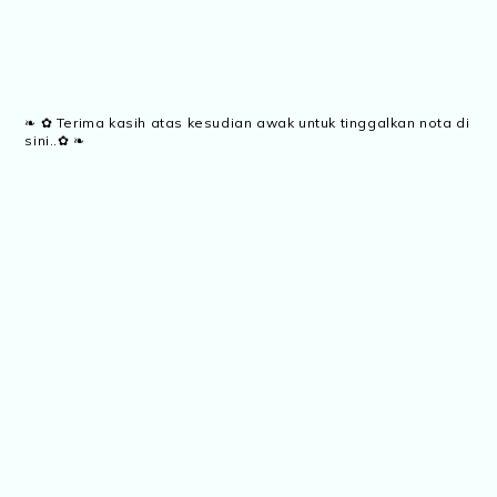
❧ ✿ Terima kasih atas kesudian awak untuk tinggalkan nota di
sini..✿ ❧