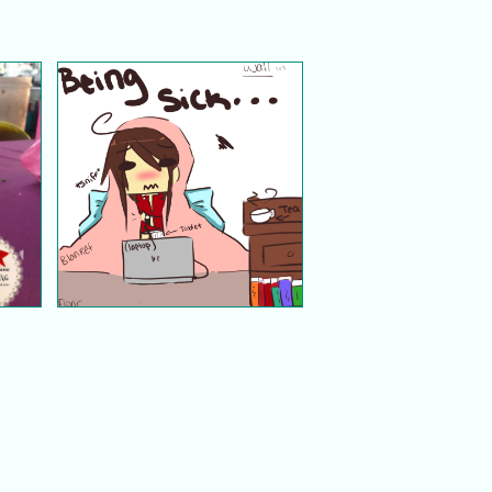
Resipi ayam masak stew