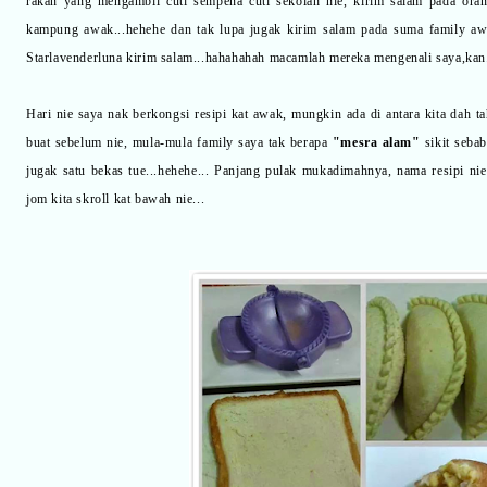
rakan yang mengambil cuti sempena cuti sekolah nie, kirim salam pada ora
kampung awak...hehehe dan tak lupa jugak kirim salam pada suma family awa
Starlavenderluna kirim salam...hahahahah macamlah mereka mengenali saya,kan.
Hari nie saya nak berkongsi resipi kat awak, mungkin ada di antara kita dah ta
buat sebelum nie, mula-mula family saya tak berapa
"mesra alam"
sikit seba
jugak satu bekas tue...hehehe... Panjang pulak mukadimahnya, nama resipi nie
jom kita skroll kat bawah nie...