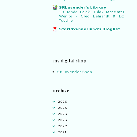
SRLavender's Library
10 Tanda Lelaki Tidak Mencintai
Wanita - Greg Behrendt & Liz
Tuccillo
Starlavenderluna's Bloglist
my digital shop
SRLavender Shop
archive
2026
2025
2024
2023
2022
2021