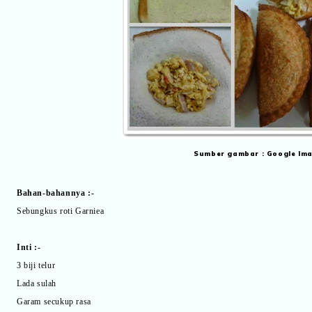
Sumber gambar : Google Im
Bahan-bahannya :-
Sebungkus roti Garniea
Inti :-
3 biji telur
Lada sulah
Garam secukup rasa