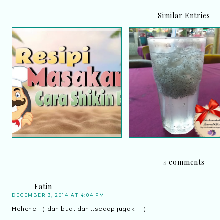
Similar Entries
Resipi tuna wrap cara
Puas hati bila masak
Shikin Razali
sendiri..
4 comments
Fatin
DECEMBER 3, 2014 AT 4:04 PM
Hehehe :-) dah buat dah...sedap jugak.. :-)