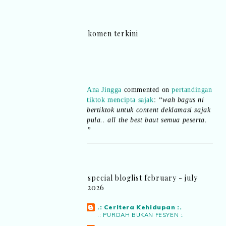
komen terkini
Ana Jingga
commented on
pertandingan
tiktok mencipta sajak
:
“wah bagus ni
bertiktok untuk content deklamasi sajak
pula.. all the best baut semua peserta.
”
Syaz Rahim
commented on
dari idea ke
realiti mencipta permainan
:
“Selain
jimat kertas, memang memudahkan
aktiviti interaktif program. Inovasi AI
special bloglist february - july
dan teknologi digital terbaik!”
2026
.: Ceritera Kehidupan :.
Syaz Rahim
commented on
.: PURDAH BUKAN FESYEN :.
pertandingan tiktok mencipta sajak
: