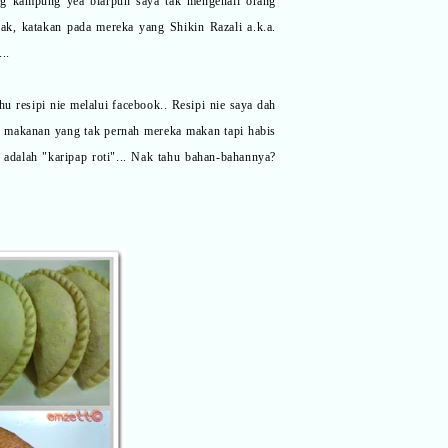
ng kampung yea biarpun saya tak mengenali orang
k, katakan pada mereka yang Shikin Razali a.k.a.
..
hu resipi nie melalui facebook.. Resipi nie saya dah
b makanan yang tak pernah mereka makan tapi habis
 adalah "karipap roti"... Nak tahu bahan-bahannya?