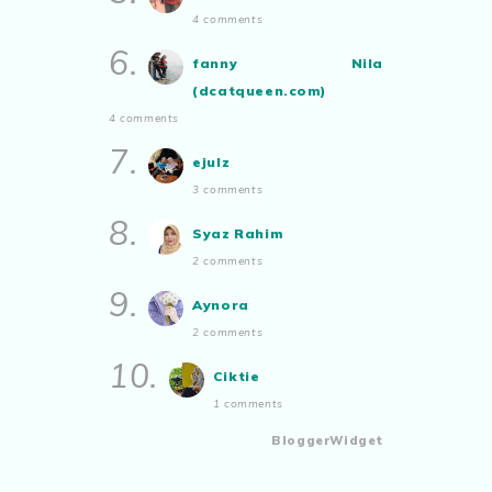
4 comments
6.
fanny Nila
(dcatqueen.com)
4 comments
7.
ejulz
3 comments
8.
Syaz Rahim
2 comments
9.
Aynora
2 comments
10.
Ciktie
1 comments
BloggerWidget