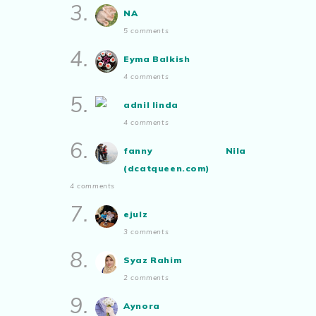
3.
NA
Aynorablogs - Info Tepat
Dengan Lifestyle Terkini!
5 comments
Ayam Masak Kicap, Dinner Yang
Simple
4.
Eyma Balkish
Show All
4 comments
5.
adnil linda
4 comments
6.
fanny Nila
(dcatqueen.com)
4 comments
7.
ejulz
3 comments
8.
Syaz Rahim
2 comments
9.
Aynora