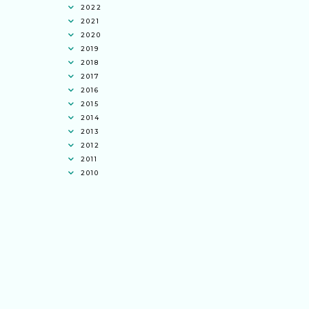
2022
2021
2020
2019
2018
2017
2016
2015
2014
2013
2012
2011
2010
Ana Jingga
commented on
pertandingan
tiktok mencipta sajak
:
“wah bagus ni