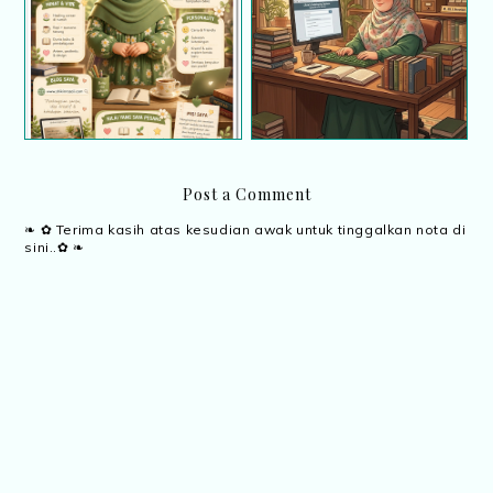
Infografik tentang diri
Kerja dari rumah (BDR)
saya
; Selamat Hari Pekerja
Post a Comment
❧ ✿ Terima kasih atas kesudian awak untuk tinggalkan nota di
sini..✿ ❧