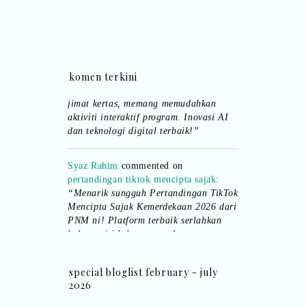
bertiktok untuk content deklamasi sajak
pula.. all the best baut semua peserta.
”
Syaz Rahim
commented on
dari idea ke
komen terkini
realiti mencipta permainan
:
“Selain
jimat kertas, memang memudahkan
aktiviti interaktif program. Inovasi AI
dan teknologi digital terbaik!”
Syaz Rahim
commented on
pertandingan tiktok mencipta sajak
:
“Menarik sungguh Pertandingan TikTok
Mencipta Sajak Kemerdekaan 2026 dari
PNM ni! Platform terbaik serlahkan
bakat puisi kebangsaan dan
patriotisme.”
special bloglist february - july
Eyma Balkish
commented on
2026
pertandingan tiktok mencipta sajak
:
“Menarik..tapi lama tak mengarang