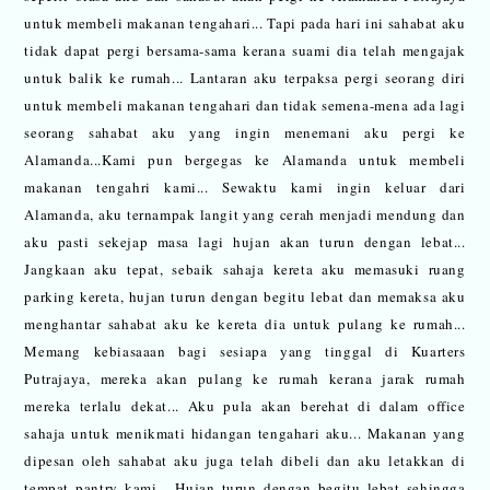
untuk membeli makanan tengahari... Tapi pada hari ini sahabat aku
tidak dapat pergi bersama-sama kerana suami dia telah mengajak
untuk balik ke rumah... Lantaran aku terpaksa pergi seorang diri
untuk membeli makanan tengahari dan tidak semena-mena ada lagi
seorang sahabat aku yang ingin menemani aku pergi ke
Alamanda...Kami pun bergegas ke Alamanda untuk membeli
makanan tengahri kami... Sewaktu kami ingin keluar dari
Alamanda, aku ternampak langit yang cerah menjadi mendung dan
aku pasti sekejap masa lagi hujan akan turun dengan lebat...
Jangkaan aku tepat, sebaik sahaja kereta aku memasuki ruang
parking kereta, hujan turun dengan begitu lebat dan memaksa aku
menghantar sahabat aku ke kereta dia untuk pulang ke rumah...
Memang kebiasaaan bagi sesiapa yang tinggal di Kuarters
Putrajaya, mereka akan pulang ke rumah kerana jarak rumah
mereka terlalu dekat... Aku pula akan berehat di dalam office
sahaja untuk menikmati hidangan tengahari aku... Makanan yang
dipesan oleh sahabat aku juga telah dibeli dan aku letakkan di
tempat pantry kami... Hujan turun dengan begitu lebat sehingga