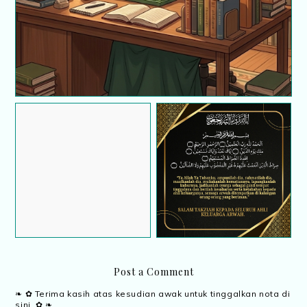
Salam Ramadan
Dalam redha, dua pergi
Post a Comment
❧ ✿ Terima kasih atas kesudian awak untuk tinggalkan nota di
sini..✿ ❧