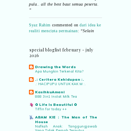
pula.. all the best baut semua peserta.
”
Syaz Rahim
commented on
dari idea ke
realiti mencipta permainan
:
“Selain
jimat kertas, memang memudahkan
aktiviti interaktif program. Inovasi AI
dan teknologi digital terbaik!”
special bloglist february - july
2026
Syaz Rahim
commented on
pertandingan tiktok mencipta sajak
:
Drawing the Words
Apa Mungkin Terkenal Kita?
“Menarik sungguh Pertandingan TikTok
Mencipta Sajak Kemerdekaan 2026 dari
.: Ceritera Kehidupan :.
PNM ni! Platform terbaik serlahkan
.: HACIPUPU UNTUK KAK M :.
bakat puisi kebangsaan dan
KasihkuAmani
patriotisme.”
888 3in1 Instat Milk Tea
✿ Life Is Beautiful ✿
Tiffin for today ++
Eyma Balkish
commented on
pertandingan tiktok mencipta sajak
:
ABAM KIE : The Man of The
House
“Menarik..tapi lama tak mengarang
Nafkah Anak: Tanggungjawab
rasa kurang ideanya.”
Yang Tidak Pernah Terputus