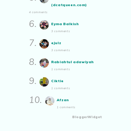
(dcatqueen.com)
4 comments
6.
Eyma Balkish
3 comments
7.
ejulz
3 comments
8.
Rabiahtul adawiyah
1 comments
9.
Ciktie
1 comments
10.
Afzan
1 comments
BloggerWidget