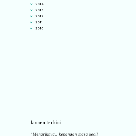
2014
2013
2012
2011
2010
Eyma Balkish
commented on
gambar
komen terkini
lama cerita yang tak pernah padam
:
“Menariknya.. kenangan masa kecil