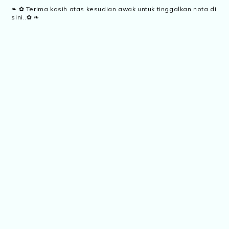
❧ ✿ Terima kasih atas kesudian awak untuk tinggalkan nota di
sini..✿ ❧