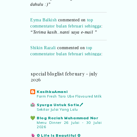
dahulu :)”
Eyma Balkish
commented on
top
commentator bulan februari sehingga
:
“Terima kasih..nanti saya e-mail ”
Shikin Razali
commented on
top
commentator bulan februari sehingga
:
“Ada.. pemenang bulan Februari..
boleh emel details kepada saya..”
special bloglist february - july
Eyma Balkish
commented on
top
2026
commentator bulan februari sehingga
:
“Adakah nama saya tersenarai? Kena
KasihkuAmani
confirm.. nanti malu pula..hihi”
Farm Fresh Taro Ube Flavoured Milk
Syurga Untuk Sofie🖊️
Sekitar Julai Yang Lalu
Rabiahtul adawiyah
commented on
dari
idea ke realiti mencipta permainan
:
Blog Roziah Muhammad Nor
Menu Dinner 26 Julai - 30 Julai
“cantiknya poster”
2026
✿ Life Is Beautiful ✿