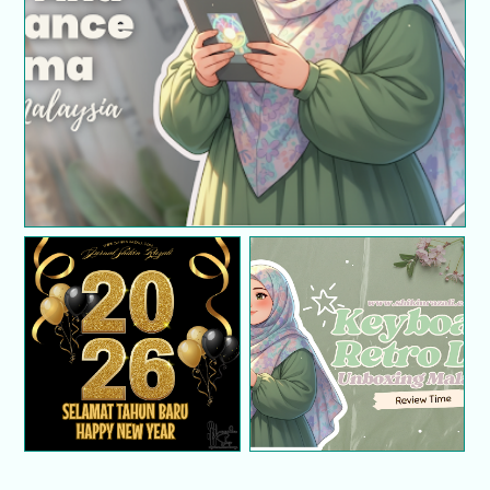
Home Fragrance Aroma | Unboxing Malaysia
Tahun Baru dan
Keyboard Retro LED |
Perjalanan Hidup
Unboxing Malaysia
Seterusnya