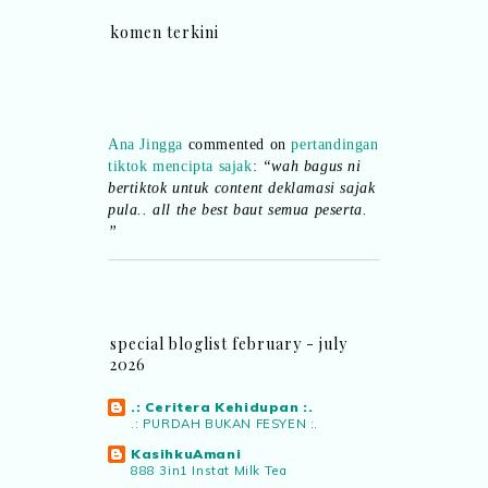
komen terkini
Ana Jingga
commented on
pertandingan
tiktok mencipta sajak
:
“wah bagus ni
bertiktok untuk content deklamasi sajak
pula.. all the best baut semua peserta.
”
Syaz Rahim
commented on
dari idea ke
realiti mencipta permainan
:
“Selain
jimat kertas, memang memudahkan
aktiviti interaktif program. Inovasi AI
special bloglist february - july
dan teknologi digital terbaik!”
2026
.: Ceritera Kehidupan :.
Syaz Rahim
commented on
.: PURDAH BUKAN FESYEN :.
pertandingan tiktok mencipta sajak
:
KasihkuAmani
“Menarik sungguh Pertandingan TikTok
888 3in1 Instat Milk Tea
Mencipta Sajak Kemerdekaan 2026 dari