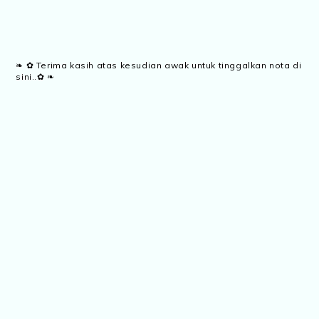
❧ ✿ Terima kasih atas kesudian awak untuk tinggalkan nota di
sini..✿ ❧