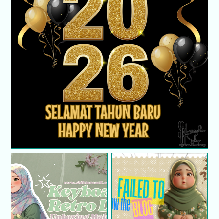
Tahun Baru dan Perjalanan Hidup Seterusnya
Alahai… Blog Tak Boleh
Keyboard Retro LED |
Follow? Ini Yang Saya
Unboxing Malaysia
Buat ...