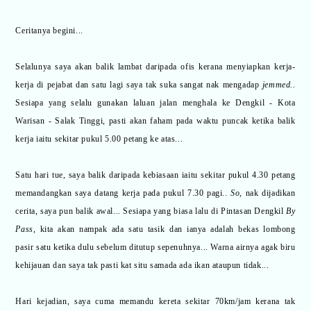
Ceritanya begini...
Selalunya saya akan balik lambat daripada ofis kerana menyiapkan kerja-
kerja di pejabat dan satu lagi saya tak suka sangat nak mengadap
jemmed..
Sesiapa yang selalu gunakan laluan jalan menghala ke Dengkil - Kota
Warisan - Salak Tinggi, pasti akan faham pada waktu puncak ketika balik
kerja iaitu sekitar pukul 5.00 petang ke atas...
Satu hari tue, saya balik daripada kebiasaan iaitu sekitar pukul 4.30 petang
memandangkan saya datang kerja pada pukul 7.30 pagi..
So,
nak dijadikan
cerita, saya pun balik awal... Sesiapa yang biasa lalu di Pintasan Dengkil
By
Pass
, kita akan nampak ada satu tasik dan ianya adalah bekas lombong
pasir satu ketika dulu sebelum ditutup sepenuhnya... Warna airnya agak biru
kehijauan dan saya tak pasti kat situ samada ada ikan ataupun tidak...
Hari kejadian, saya cuma memandu kereta sekitar 70km/jam kerana tak