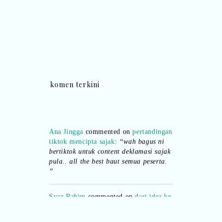
komen terkini
Ana Jingga
commented on
pertandingan
tiktok mencipta sajak
:
“wah bagus ni
bertiktok untuk content deklamasi sajak
pula.. all the best baut semua peserta.
”
Syaz Rahim
commented on
dari idea ke
realiti mencipta permainan
:
“Selain
jimat kertas, memang memudahkan
aktiviti interaktif program. Inovasi AI