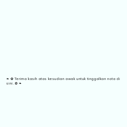
❧ ✿ Terima kasih atas kesudian awak untuk tinggalkan nota di
sini..✿ ❧