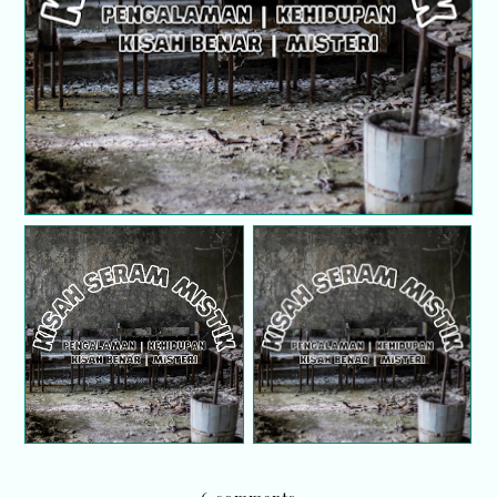
Kisah seram mistik |
Kisah seram mistik |
Aikkk... Memalam ada
Betul ke apa yang aku
majlis!!?
nampak!!?