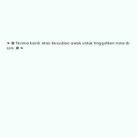
❧ ✿ Terima kasih atas kesudian awak untuk tinggalkan nota di
sini..✿ ❧