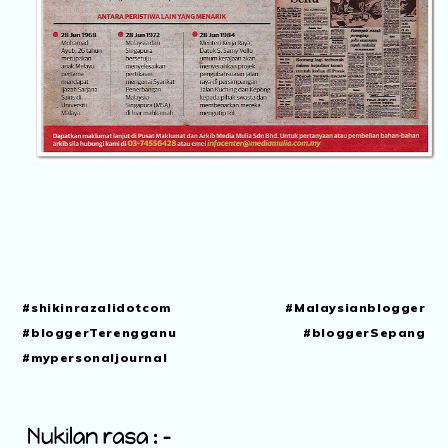
#shikinrazalidotcom #Malaysianblogger
#bloggerTerengganu #bloggerSepang
#mypersonaljournal