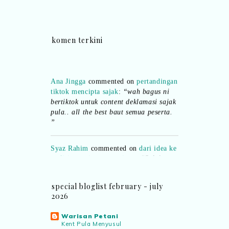
komen terkini
Ana Jingga
commented on
pertandingan
tiktok mencipta sajak
:
“wah bagus ni
bertiktok untuk content deklamasi sajak
pula.. all the best baut semua peserta.
”
Syaz Rahim
commented on
dari idea ke
realiti mencipta permainan
:
“Selain
jimat kertas, memang memudahkan
aktiviti interaktif program. Inovasi AI
dan teknologi digital terbaik!”
special bloglist february - july
2026
Syaz Rahim
commented on
pertandingan tiktok mencipta sajak
:
Warisan Petani
Kent Pula Menyusul
“Menarik sungguh Pertandingan TikTok