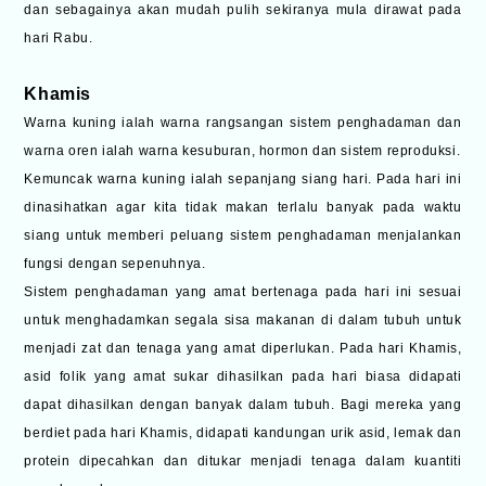
dan sebagainya akan mudah pulih sekiranya mula dirawat pada
hari Rabu.
Khamis
Warna kuning ialah warna rangsangan sistem penghadaman dan
warna oren ialah warna kesuburan, hormon dan sistem reproduksi.
Kemuncak warna kuning ialah sepanjang siang hari. Pada hari ini
dinasihatkan agar kita tidak makan terlalu banyak pada waktu
siang untuk memberi peluang sistem penghadaman menjalankan
fungsi dengan sepenuhnya.
Sistem penghadaman yang amat bertenaga pada hari ini sesuai
untuk menghadamkan segala sisa makanan di dalam tubuh untuk
menjadi zat dan tenaga yang amat diperlukan. Pada hari Khamis,
asid folik yang amat sukar dihasilkan pada hari biasa didapati
dapat dihasilkan dengan banyak dalam tubuh. Bagi mereka yang
berdiet pada hari Khamis, didapati kandungan urik asid, lemak dan
protein dipecahkan dan ditukar menjadi tenaga dalam kuantiti