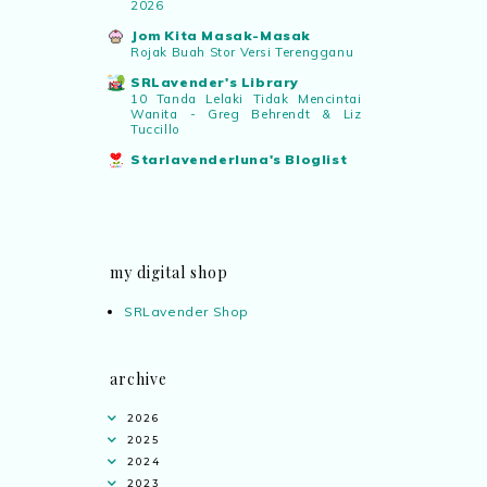
2026
Jom Kita Masak-Masak
Rojak Buah Stor Versi Terengganu
SRLavender's Library
10 Tanda Lelaki Tidak Mencintai
Wanita - Greg Behrendt & Liz
Tuccillo
Starlavenderluna's Bloglist
my digital shop
SRLavender Shop
archive
2026
2025
2024
2023