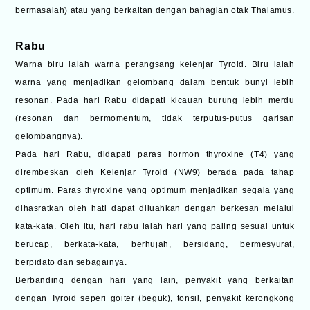
bermasalah) atau yang berkaitan dengan bahagian otak Thalamus.
Rabu
Warna biru ialah warna perangsang kelenjar Tyroid. Biru ialah
warna yang menjadikan gelombang dalam bentuk bunyi lebih
resonan. Pada hari Rabu didapati kicauan burung lebih merdu
(resonan dan bermomentum, tidak terputus-putus garisan
gelombangnya).
Pada hari Rabu, didapati paras hormon thyroxine (T4) yang
dirembeskan oleh Kelenjar Tyroid (NW9) berada pada tahap
optimum. Paras thyroxine yang optimum menjadikan segala yang
dihasratkan oleh hati dapat diluahkan dengan berkesan melalui
kata-kata. Oleh itu, hari rabu ialah hari yang paling sesuai untuk
berucap, berkata-kata, berhujah, bersidang, bermesyurat,
berpidato dan sebagainya.
Berbanding dengan hari yang lain, penyakit yang berkaitan
dengan Tyroid seperi goiter (beguk), tonsil, penyakit kerongkong