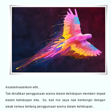
Assalamualaikum wbt...
Tak dinafikan penggunaan warna dalam kehidupan memberi impak
dalam kehidupan kita..
So,
kali nie saya nak berkongsi dengan
awak semua tentang penggunaan warna dalam kehdiupan..