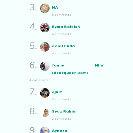
3.
NA
Blog Rabia Adawiyah
Aynora
commented on
pertandingan
Nasi goreng untuk bekal
5 comments
tiktok mencipta sajak
:
“Siapa yg ada
Show All
4.
bakat tu bolehlah try.. ayuh!
Eyma Balkish
Malaysian.. tunjukkan bakatmu!”
4 comments
5.
adnil linda
4 comments
6.
fanny Nila
(dcatqueen.com)
4 comments
7.
ejulz
3 comments
8.
Syaz Rahim
2 comments
9.
Aynora