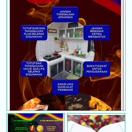
Tips keselamatan kebakaran di dapur