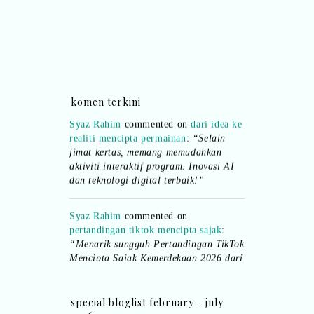
Ana Jingga
commented on
pertandingan
tiktok mencipta sajak
:
“wah bagus ni
bertiktok untuk content deklamasi sajak
pula.. all the best baut semua peserta.
”
komen terkini
Syaz Rahim
commented on
dari idea ke
realiti mencipta permainan
:
“Selain
jimat kertas, memang memudahkan
aktiviti interaktif program. Inovasi AI
dan teknologi digital terbaik!”
Syaz Rahim
commented on
pertandingan tiktok mencipta sajak
:
“Menarik sungguh Pertandingan TikTok
Mencipta Sajak Kemerdekaan 2026 dari
PNM ni! Platform terbaik serlahkan
bakat puisi kebangsaan dan
patriotisme.”
special bloglist february - july