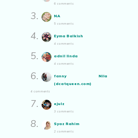
6 comments
ABAM KIE : The Man of The
House
3.
NA
Nafkah Anak: Tanggungjawab
Yang Tidak Pernah Terputus
5 comments
Show All
4.
Eyma Balkish
4 comments
5.
adnil linda
4 comments
6.
fanny Nila
(dcatqueen.com)
4 comments
7.
ejulz
3 comments
8.
Syaz Rahim
2 comments