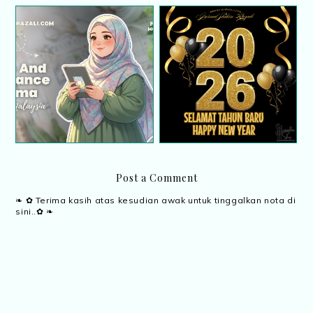
Tahun Baru dan
Home Fragrance Aroma
Perjalanan Hidup
| Unboxing Malaysia
Seterusnya
Post a Comment
❧ ✿ Terima kasih atas kesudian awak untuk tinggalkan nota di
sini..✿ ❧