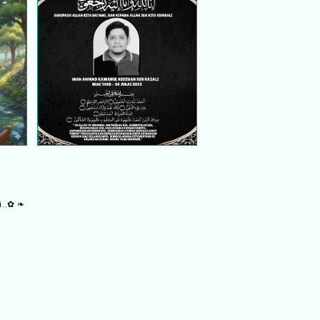
k
Catatan 24 Julai 2025 –
Kenangan terakhir
i..✿ ❧