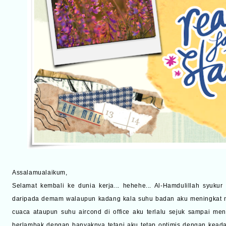
Assalamualaikum,
Selamat kembali ke dunia kerja... hehehe... Al-Hamdulillah syuku
daripada demam walaupun kadang kala suhu badan aku meningkat 
cuaca ataupun suhu aircond di office aku terlalu sejuk sampai me
berlambak dengan banyaknya tetapi aku tetap optimis dengan keada