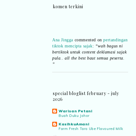
komen terkini
Ana Jingga
commented on
pertandingan
tiktok mencipta sajak
:
“wah bagus ni
bertiktok untuk content deklamasi sajak
pula.. all the best baut semua peserta.
”
Syaz Rahim
commented on
dari idea ke
realiti mencipta permainan
:
“Selain
jimat kertas, memang memudahkan
aktiviti interaktif program. Inovasi AI
special bloglist february - july
dan teknologi digital terbaik!”
2026
Warisan Petani
Syaz Rahim
commented on
Buah Duku Johor
pertandingan tiktok mencipta sajak
:
KasihkuAmani
“Menarik sungguh Pertandingan TikTok
Farm Fresh Taro Ube Flavoured Milk
Mencipta Sajak Kemerdekaan 2026 dari