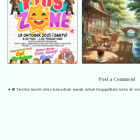
Happening Gila! Karnival
Bila hati belajar untu
Bomba Putrajaya 2025
sembuh
Post a Comment
❧ ✿ Terima kasih atas kesudian awak untuk tinggalkan nota di sin