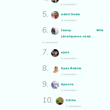
bakat tu bolehlah try.. ayuh!
4 comments
Malaysian.. tunjukkan bakatmu!”
5.
adnil linda
4 comments
6.
fanny Nila
(dcatqueen.com)
4 comments
7.
ejulz
3 comments
8.
Syaz Rahim
2 comments
9.
Aynora
2 comments
10.
Ciktie
1 comments