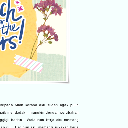
r kepada Allah kerana aku sudah agak pulih
naik mendadak... mungkin dengan perubahan
nggigil badan... Walaupun kerja aku memang
an itu... Lagipun aku memang sukakan kerja