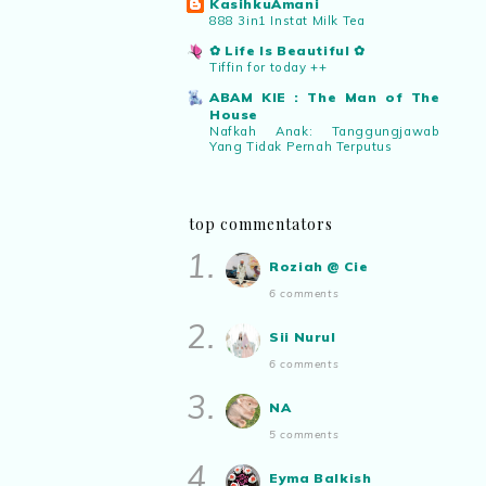
KasihkuAmani
PNM ni! Platform terbaik serlahkan
888 3in1 Instat Milk Tea
bakat puisi kebangsaan dan
✿ Life Is Beautiful ✿
patriotisme.”
Tiffin for today ++
ABAM KIE : The Man of The
Eyma Balkish
commented on
House
pertandingan tiktok mencipta sajak
:
Nafkah Anak: Tanggungjawab
Yang Tidak Pernah Terputus
“Menarik..tapi lama tak mengarang
rasa kurang ideanya.”
Blog Roziah Muhammad Nor
Cabaran Langkah Sihat Itu Saya
Tamat
top commentators
NA
commented on
pertandingan tiktok
Warisan Petani
mencipta sajak
:
“Menarik PNM
1.
Buah Duku Johor
Roziah @ Cie
anjurkan pertandingan penulisan sajak
Manis Strawberi
di TikTok.”
6 comments
Air Tangan Kak Ipar Bahagian 2
2025
2.
Sii Nurul
Syurga Untuk Sofie🖊️
Roziah @ Cie
commented on
Sekitar Julai Yang Lalu
6 comments
pertandingan tiktok mencipta sajak
:
“Menarik juga pertandingan macam ni.
Pencarian Jiwa Diri Saya
3.
NA
Terima Hadiah Daripada Blogger
”
Roziah Muhammad Nor
5 comments
Show All
4.
Aynora
commented on
pertandingan
Eyma Balkish