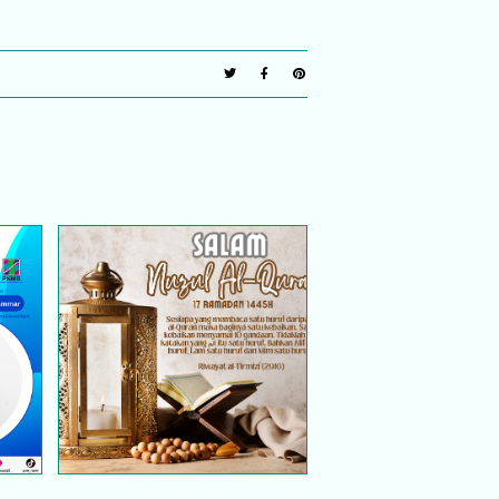
 @
PROGRAM WORLD
#QURANHOUR | SALAM
N
NUZUL AL-QURAN